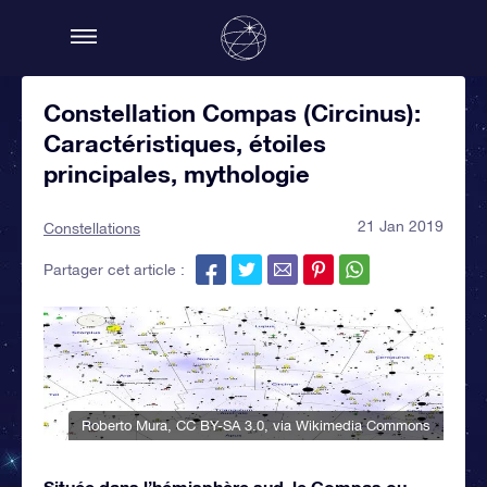
Constellation Compas (Circinus):
Caractéristiques, étoiles
principales, mythologie
21 Jan 2019
Constellations
Partager cet article :
Roberto Mura
,
CC BY-SA 3.0
, via Wikimedia Commons
Située dans l’hémisphère sud, le Compas ou