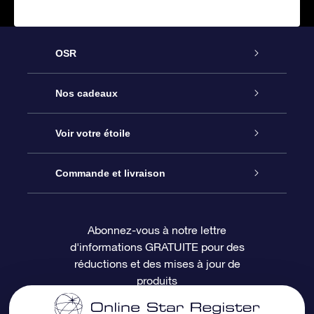
OSR
Service
Nos cadeaux
À propos de l’OSR
Cadeau d’étoile en ligne
Voir votre étoile
Nous contacter
Coffret cadeau OSR
Registre des étoiles
Commande et livraison
Le blog
Cadeau Super Star
Appli OSR Star Finder
Connexion client
Abonnez-vous à notre lettre
d'informations GRATUITE pour des
Questions fréquemment posées
Carte cadeau OSR
Page d’accueil personnalisée
Informations de paiement
réductions et des mises à jour de
produits
Revues
Cadeaux d’entreprise
Un million d’étoiles
Informations d’expédition