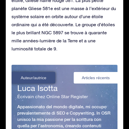
étoile, Gliese naine rouge 581. La plus petite
planète Gliese 581e est une masse à l’extérieur du
système solaire en orbite autour d’une étoile
ordinaire qui a été découverte. Le groupe d’étoiles
le plus brillant NGC 5897 se trouve à quarante
mille années-lumière de la Terre et a une
luminosité totale de 9.
Auteur/autrice
Articles récents
Luca Isotta
Écrivain chez Online Star Register
Appassionato del mondo digitale, mi occupo
prevalentemente di SEO e Copywriting. In OSR
unisco la mia passione per la scrittura con
quella per l'astronomia, creando contenuti