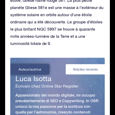
étoile, Gliese naine rouge 581. La plus petite
planète Gliese 581e est une masse à l’extérieur du
système solaire en orbite autour d’une étoile
ordinaire qui a été découverte. Le groupe d’étoiles
le plus brillant NGC 5897 se trouve à quarante
mille années-lumière de la Terre et a une
luminosité totale de 9.
Auteur/autrice
Articles récents
Luca Isotta
Écrivain chez Online Star Register
Appassionato del mondo digitale, mi occupo
prevalentemente di SEO e Copywriting. In OSR
unisco la mia passione per la scrittura con
quella per l'astronomia, creando contenuti