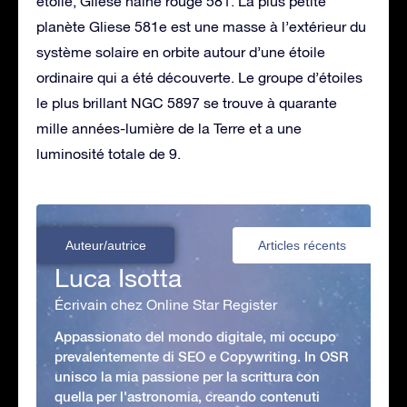
étoile, Gliese naine rouge 581. La plus petite
planète Gliese 581e est une masse à l’extérieur du
système solaire en orbite autour d’une étoile
ordinaire qui a été découverte. Le groupe d’étoiles
le plus brillant NGC 5897 se trouve à quarante
mille années-lumière de la Terre et a une
luminosité totale de 9.
Auteur/autrice
Articles récents
Luca Isotta
Écrivain chez Online Star Register
Appassionato del mondo digitale, mi occupo
prevalentemente di SEO e Copywriting. In OSR
unisco la mia passione per la scrittura con
quella per l'astronomia, creando contenuti