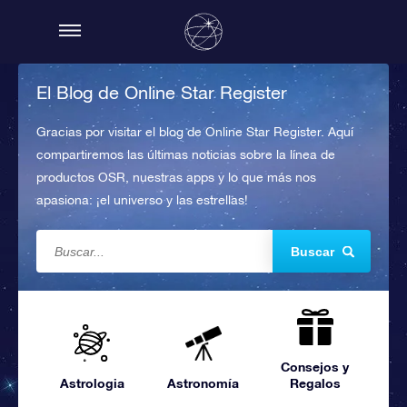
El Blog de Online Star Register
Gracias por visitar el blog de Online Star Register. Aquí
compartiremos las últimas noticias sobre la línea de
productos OSR, nuestras apps y lo que más nos
apasiona: ¡el universo y las estrellas!
Buscar
Consejos y
Astrologia
Astronomía
Regalos