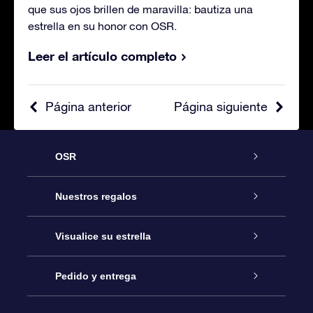
que sus ojos brillen de maravilla: bautiza una
estrella en su honor con OSR.
Leer el artículo completo
Página anterior
Página siguiente
OSR
Atención
Nuestros regalos
Contáctanos
Regalo Estrella Online
Visualice su estrella
Blog
Paquete de Regalo OSR
Registro estelar
Pedido y entrega
Preguntas Más Frecuentes