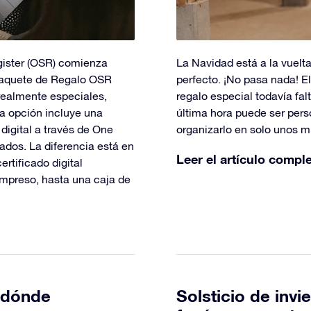
egister (OSR) comienza
La Navidad está a la vuelt
 Paquete de Regalo OSR
perfecto. ¡No pasa nada! El
 realmente especiales,
regalo especial todavía fal
da opción incluye una
última hora puede ser perso
digital a través de One
organizarlo en solo unos m
zados. La diferencia está en
Leer el artículo compl
rtificado digital
impreso, hasta una caja de
 dónde
Solsticio de invi