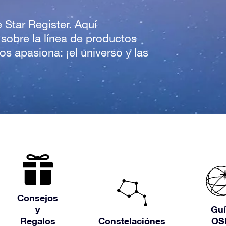
e Star Register. Aquí
 sobre la línea de productos
s apasiona: ¡el universo y las
Consejos
y
Guí
Regalos
Constelaciónes
OS