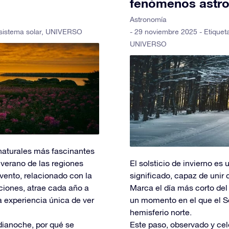
fenómenos astr
Astronomía
sistema solar
,
UNIVERSO
- 29 noviembre 2025 - Etiquet
UNIVERSO
naturales más fascinantes
 verano de las regiones
El solsticio de invierno e
vento, relacionado con la
significado, capaz de unir c
taciones, atrae cada año a
Marca el día más corto del 
la experiencia única de ver
un momento en el que el So
hemisferio norte.
dianoche, por qué se
Este paso, observado y cel