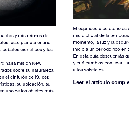
El equinoccio de otoño es
inicio oficial de la tempor
nantes y misteriosos del
momento, la luz y la oscur
otos, este planeta enano
inicio a un período rico en
 debates científicos y los
En esta guía descubrirás q
y qué cambios conlleva, ju
ordinaria misión New
a los solsticios.
erados sobre su naturaleza
n el cinturón de Kuiper.
Leer el artículo compl
ísticas, su ubicación, su
 en uno de los objetos más