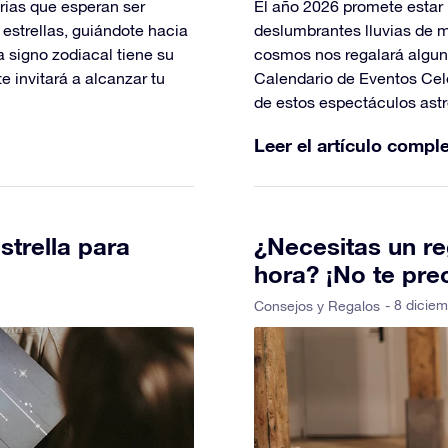
torias que esperan ser
El año 2026 promete estar 
s estrellas, guiándote hacia
deslumbrantes lluvias de m
a signo zodiacal tiene su
cosmos nos regalará algun
e invitará a alcanzar tu
Calendario de Eventos Cele
de estos espectáculos ast
Leer el artículo compl
strella para
¿Necesitas un re
hora? ¡No te pre
- 8 dicie
Consejos y Regalos