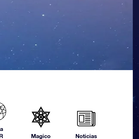
a
R
Magico
Noticias