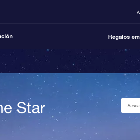
A
ación
Regalos em
ne Star