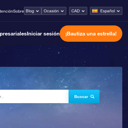
Blog
Ocasión
CAD
Español
tención
Sobre
presariales
Iniciar sesión
¡Bautiza una estrella!
Buscar