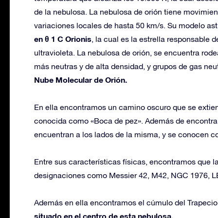
de la nebulosa. La nebulosa de orión tiene movimien
variaciones locales de hasta 50 km/s. Su modelo as
en θ 1 C Orionis
, la cual es la estrella responsable 
ultravioleta. La nebulosa de orión, se encuentra rod
más neutras y de alta densidad, y grupos de gas neutr
Nube Molecular de Orión.
En ella encontramos un camino oscuro que se extiende
conocida como «Boca de pez». Además de encontrar 
encuentran a los lados de la misma, y se conocen co
Entre sus características físicas, encontramos que la 
designaciones como Messier 42, M42, NGC 1976, L
Además en ella encontramos el cúmulo del Trapecio,
situado en el centro de esta nebulosa.