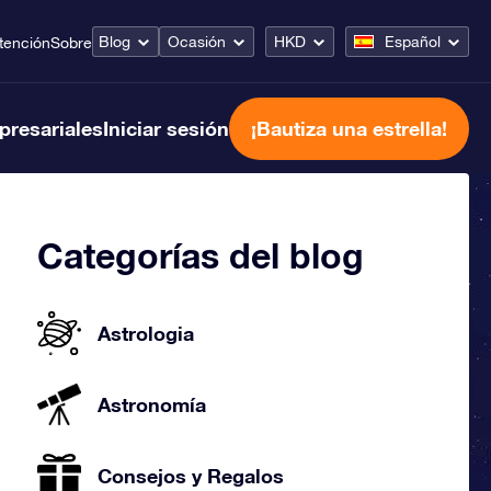
Blog
Ocasión
HKD
Español
tención
Sobre
presariales
Iniciar sesión
¡Bautiza una estrella!
Categorías del blog
Astrologia
Astronomía
Consejos y Regalos