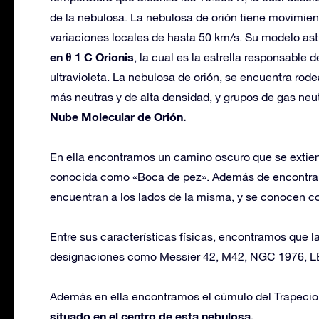
de la nebulosa. La nebulosa de orión tiene movimien
variaciones locales de hasta 50 km/s. Su modelo as
en θ 1 C Orionis
, la cual es la estrella responsable 
ultravioleta. La nebulosa de orión, se encuentra rod
más neutras y de alta densidad, y grupos de gas neutr
Nube Molecular de Orión.
En ella encontramos un camino oscuro que se extiende
conocida como «Boca de pez». Además de encontrar 
encuentran a los lados de la misma, y se conocen co
Entre sus características físicas, encontramos que la 
designaciones como Messier 42, M42, NGC 1976, L
Además en ella encontramos el cúmulo del Trapecio,
situado en el centro de esta nebulosa.