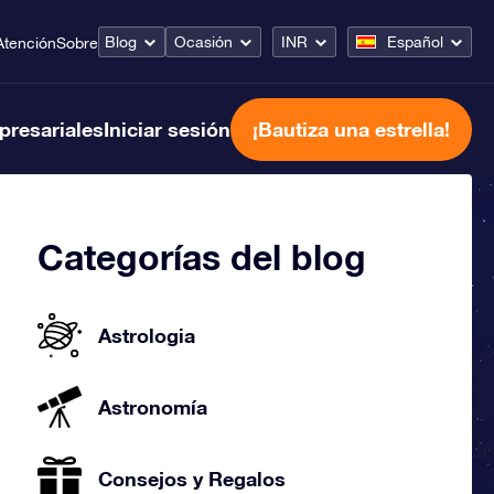
Blog
Ocasión
INR
Español
Atención
Sobre
presariales
Iniciar sesión
¡Bautiza una estrella!
Categorías del blog
Astrologia
Astronomía
Consejos y Regalos