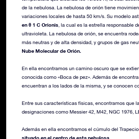
de la nebulosa. La nebulosa de orión tiene movimien
variaciones locales de hasta 50 km/s. Su modelo as
en θ 1 C Orionis
, la cual es la estrella responsable 
ultravioleta. La nebulosa de orión, se encuentra rod
más neutras y de alta densidad, y grupos de gas neutr
Nube Molecular de Orión.
En ella encontramos un camino oscuro que se extiende
conocida como «Boca de pez». Además de encontrar 
encuentran a los lados de la misma, y se conocen co
Entre sus características físicas, encontramos que la 
designaciones como Messier 42, M42, NGC 1976, L
Además en ella encontramos el cúmulo del Trapecio,
situado en el centro de esta nebulosa.