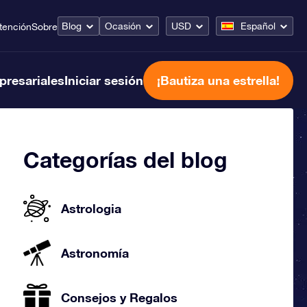
Blog
Ocasión
USD
Español
tención
Sobre
presariales
Iniciar sesión
¡Bautiza una estrella!
Categorías del blog
Astrologia
Astronomía
Consejos y Regalos