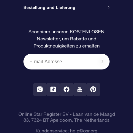
Blog
OSR-Geschenkpaket
Sternregister
Bestellung und Lieferung
Häufig Gestellte Fragen
Super Star Gift
OSR Star Finder App
Kundenlogin
Abonniere unseren KOSTENLOSEN
Newsletter, um Rabatte und
Bewertungen
OSR-Geschenkgutschein
Personalisierte Sternseite
Zahlungsinformationen
Produktneuigkeiten zu erhalten
Firmengeschenke
One Million Stars
Versandinformationen
OSR-Starsaver
Rückgaberecht
VR-App „Fliege mich zu den Sternen“
Sternbilder
Online Star Register BV
- Laan van de Maagd
83, 7324 BT Apeldoorn, The Netherlands
Kundenservice:
help@osr.org