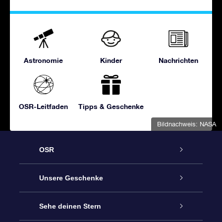
Astronomie
Kinder
Nachrichten
OSR-Leitfaden
Tipps & Geschenke
Bildnachweis: NASA
OSR
Service
Unsere Geschenke
Kontakt
Sterne schenken
Sehe deinen Stern