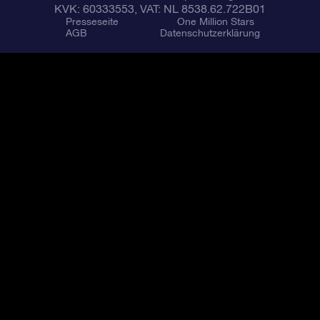
KVK: 60333553, VAT: NL 8538.62.722B01
Presseseite
One Million Stars
AGB
Datenschutzerklärung