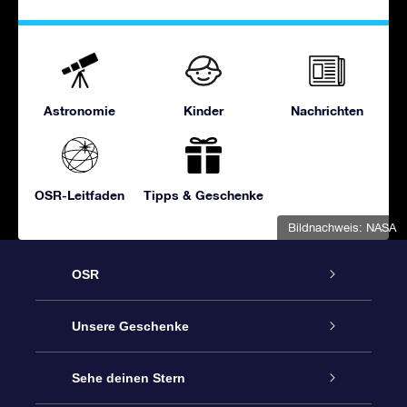
Astronomie
Kinder
Nachrichten
OSR-Leitfaden
Tipps & Geschenke
Bildnachweis: NASA
OSR
Service
Unsere Geschenke
Kontakt
Sterne schenken
Sehe deinen Stern