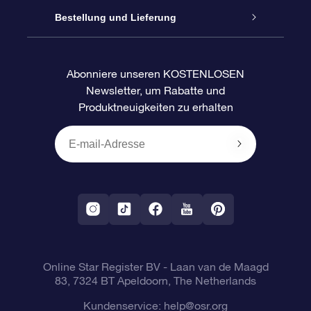
Blog
OSR-Geschenkpaket
Sternregister
Bestellung und Lieferung
Häufig Gestellte Fragen
Super Star Gift
OSR Star Finder App
Kundenlogin
Abonniere unseren KOSTENLOSEN
Newsletter, um Rabatte und
Bewertungen
OSR-Geschenkgutschein
Personalisierte Sternseite
Zahlungsinformationen
Produktneuigkeiten zu erhalten
Firmengeschenke
One Million Stars
Versandinformationen
OSR-Starsaver
Rückgaberecht
VR-App „Fliege mich zu den Sternen“
Sternbilder
Online Star Register BV
- Laan van de Maagd
83, 7324 BT Apeldoorn, The Netherlands
Kundenservice:
help@osr.org