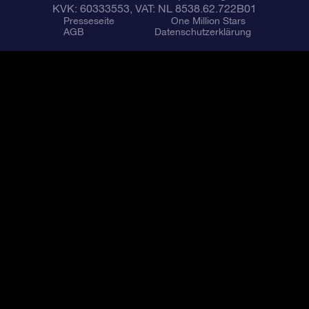
KVK: 60333553, VAT: NL 8538.62.722B01
Presseseite
One Million Stars
AGB
Datenschutzerklärung