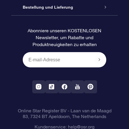
Blog
OSR-Geschenkpaket
Sternregister
Bestellung und Lieferung
Häufig Gestellte Fragen
Super Star Gift
OSR Star Finder App
Kundenlogin
Abonniere unseren KOSTENLOSEN
Newsletter, um Rabatte und
Bewertungen
OSR-Geschenkgutschein
Personalisierte Sternseite
Zahlungsinformationen
Produktneuigkeiten zu erhalten
Firmengeschenke
One Million Stars
Versandinformationen
OSR-Starsaver
Rückgaberecht
VR-App „Fliege mich zu den Sternen“
Sternbilder
Online Star Register BV
- Laan van de Maagd
83, 7324 BT Apeldoorn, The Netherlands
Kundenservice:
help@osr.org