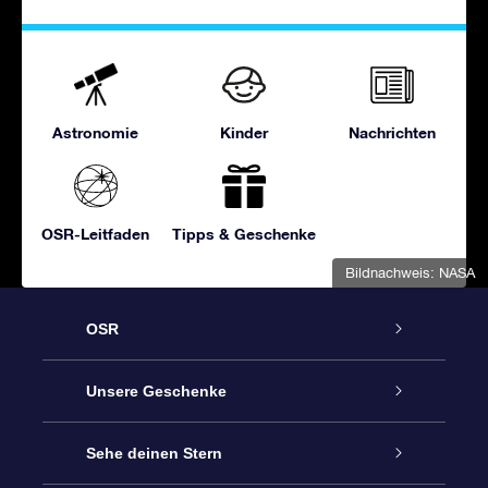
Astronomie
Kinder
Nachrichten
OSR-Leitfaden
Tipps & Geschenke
Bildnachweis: NASA
OSR
Service
Unsere Geschenke
Kontakt
Sterne schenken
Sehe deinen Stern