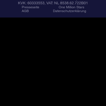
KVK: 60333553, VAT: NL 8538.62.722B01
Presseseite
One Million Stars
AGB
Datenschutzerklärung