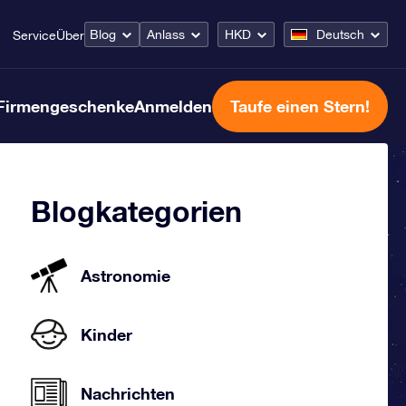
Blog
Anlass
HKD
Deutsch
Service
Über
Firmengeschenke
Anmelden
Taufe einen Stern!
Blogkategorien
Astronomie
Kinder
Nachrichten