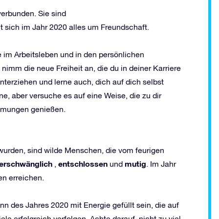
verbunden. Sie sind
ht sich im Jahr 2020 alles um Freundschaft.
e im Arbeitsleben und in den persönlichen
mm die neue Freiheit an, die du in deiner Karriere
nterziehen und lerne auch, dich auf dich selbst
e, aber versuche es auf eine Weise, die zu dir
ehmungen genießen.
wurden, sind wilde Menschen, die vom feurigen
erschw
ä
nglich
entschlossen
mutig
,
und
. Im Jahr
en erreichen.
inn des Jahres 2020 mit Energie gefüllt sein, die auf
le erfolgreich verfolgen. Achte darauf, nicht zu viel