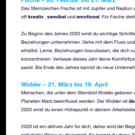
Das Sternzeichen Fische ist mit Jupiter und Neptun 
kreativ
sensibel
emotional
oft
,
und
. Für Fische dre
Zu Beginn des Jahres 2020 wirst du wichtige Schritt
Beziehungen unternehmen. Gehe mit dem Fluss und ni
erhältst. Lerne, Beziehungen loszulassen, die dich ru
konzentrieren. Verlasse dieses Jahr deine Komfortzon
passt. Bis Ende des Jahres kannst du neue Untern
Widder
–
21. M
ä
rz bis 19. April
Menschen, die unter dem Sternbild Widder geboren 
ü
b
Planeten Mars beeinflusst werden. Der Widder ist
2020 wirst du einen Höhepunkt in deinem Arbeitsleb
2020 ist ein aktives Jahr für dich, daher wird der Beg
natürliche Weise zu dir kommt. So kannst du deine Zie