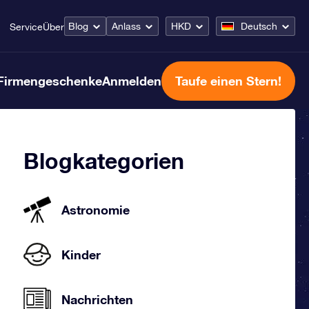
Blog
Anlass
HKD
Deutsch
Service
Über
Firmengeschenke
Anmelden
Taufe einen Stern!
Blogkategorien
Astronomie
Kinder
Nachrichten