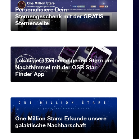
Personalisiere Dein
Sternengeschenk mit der GRATIS
Sternenseite
Lokalisiere Deinen eigenen Stern am
Nachthimmel mit der OSR Star
Finder App
One Million Stars: Erkunde unsere
galaktische Nachbarschaft