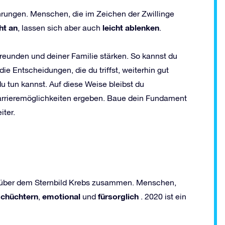
ahrungen. Menschen, die im Zeichen der Zwillinge
ht an
leicht ablenken
, lassen sich aber auch
.
eunden und deiner Familie stärken. So kannst du
ie Entscheidungen, die du triffst, weiterhin gut
u tun kannst. Auf diese Weise bleibst du
rrieremöglichkeiten ergeben. Baue dein Fundament
ter.
rn über dem Sternbild Krebs zusammen. Menschen,
sch
ü
chtern
emotional
f
ü
rsorglich
,
und
. 2020 ist ein