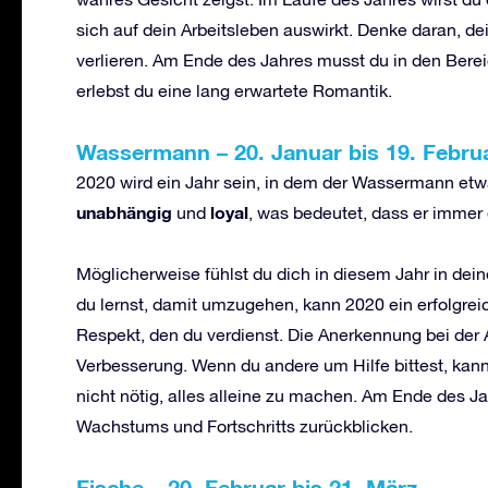
sich auf dein Arbeitsleben auswirkt. Denke daran, de
verlieren. Am Ende des Jahres musst du in den Berei
erlebst du eine lang erwartete Romantik.
Wassermann
–
20. Januar bis 19. Febru
2020 wird ein Jahr sein, in dem der Wassermann et
unabh
ä
ngig
loyal
und
, was bedeutet, dass er immer 
Möglicherweise fühlst du dich in diesem Jahr in d
du lernst, damit umzugehen, kann 2020 ein erfolgrei
Respekt, den du verdienst. Die Anerkennung bei der Ar
Verbesserung. Wenn du andere um Hilfe bittest, kann
nicht nötig, alles alleine zu machen. Am Ende des J
Wachstums und Fortschritts zurückblicken.
Fische
–
20. Februar bis 21. M
ä
rz