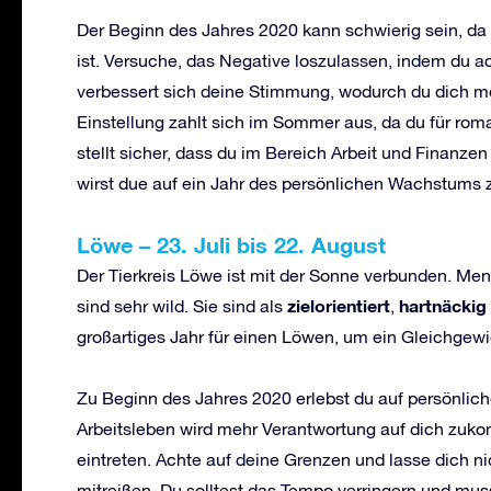
Der Beginn des Jahres 2020 kann schwierig sein, da
ist. Versuche, das Negative loszulassen, indem du a
verbessert sich deine Stimmung, wodurch du dich m
Einstellung zahlt sich im Sommer aus, da du für rom
stellt sicher, dass du im Bereich Arbeit und Finanze
wirst due auf ein Jahr des persönlichen Wachstums 
L
öwe
–
23. Juli bis 22. August
Der Tierkreis Löwe ist mit der Sonne verbunden. Me
zielorientiert
hartn
ä
ckig
sind sehr wild. Sie sind als
,
großartiges Jahr für einen Löwen, um ein Gleichgewi
Zu Beginn des Jahres 2020 erlebst du auf persönlic
Arbeitsleben wird mehr Verantwortung auf dich zu
eintreten. Achte auf deine Grenzen und lasse dich ni
mitreißen. Du solltest das Tempo verringern und mu