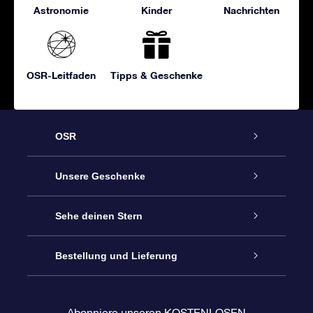
Astronomie
Kinder
Nachrichten
OSR-Leitfaden
Tipps & Geschenke
OSR
Service
Unsere Geschenke
Kontakt
Sterne schenken
Sehe deinen Stern
Blog
OSR-Geschenkpaket
Sternregister
Bestellung und Lieferung
Häufig Gestellte Fragen
Super Star Gift
OSR Star Finder App
Kundenlogin
Abonniere unseren KOSTENLOSEN