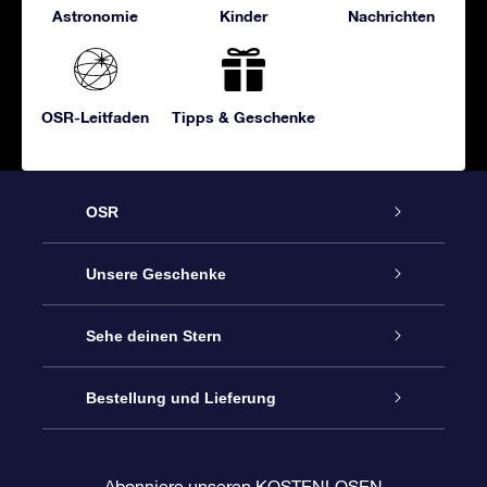
Astronomie
Kinder
Nachrichten
OSR-Leitfaden
Tipps & Geschenke
OSR
Service
Unsere Geschenke
Kontakt
Sterne schenken
Sehe deinen Stern
Blog
OSR-Geschenkpaket
Sternregister
Bestellung und Lieferung
Häufig Gestellte Fragen
Super Star Gift
OSR Star Finder App
Kundenlogin
Abonniere unseren KOSTENLOSEN