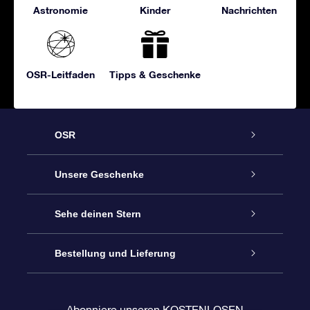
Astronomie
Kinder
Nachrichten
OSR-Leitfaden
Tipps & Geschenke
OSR
Service
Unsere Geschenke
Kontakt
Sterne schenken
Sehe deinen Stern
Blog
OSR-Geschenkpaket
Sternregister
Bestellung und Lieferung
Häufig Gestellte Fragen
Super Star Gift
OSR Star Finder App
Kundenlogin
Abonniere unseren KOSTENLOSEN