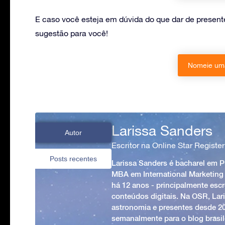
E caso você esteja em dúvida do que dar de prese
sugestão para você!
Nomeie uma
Larissa Sanders
Autor
Escritor na Online Star Register
Posts recentes
Larissa Sanders é bacharel em 
MBA em International Marketing
há 12 anos - principalmente esc
conteúdos digitais. Na OSR, Lari
astronomia e presentes desde 2
semanalmente para o blog brasile