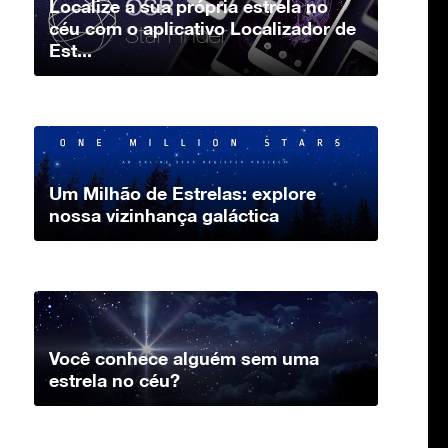
Localize a sua própria estrela no
céu com o aplicativo Localizador de
Est...
Um Milhão de Estrelas: explore
nossa vizinhança galáctica
Você conhece alguém sem uma
estrela no céu?