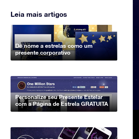
Leia mais artigos
Dê nome a estrelas como um
presente corporativo
Personalize seu Presente Estelar
com a Página de Estrela GRATUITA