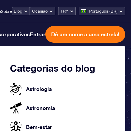
Blog
Ocasião
TRY
Português (BR)
o
Sobre
corporativos
Entrar
Dê um nome a uma estrela!
Categorias do blog
Astrologia
Astronomia
Bem-estar