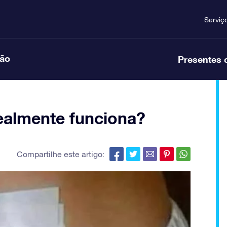
Serviç
ção
Presentes 
ealmente funciona?
Compartilhe este artigo: