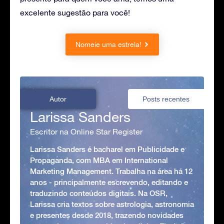
excelente sugestão para você!
Nomeie uma estrela!
Autor
Posts recentes
Larissa Sanders
Escritor na Online Star Register
Larissa Sanders é bacharel em Publicidade e
Propaganda, com MBA em International
Marketing Management. Trabalha na área há 12
anos - principalmente escrevendo, editando e
traduzindo conteúdos digitais. Na OSR,
Larissa cria textos sobre astrologia, astronomia
e presentes desde 2018, trazendo novidades