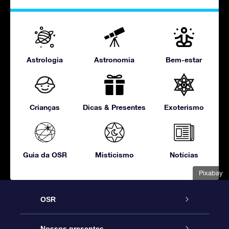
Astrologia
Astronomia
Bem-estar
Crianças
Dicas & Presentes
Exoterismo
Guia da OSR
Misticismo
Notícias
Pixabay
OSR
Serviço
Nossos presentes