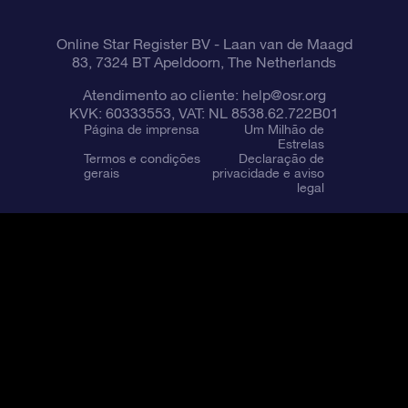
Online Star Register BV
- Laan van de Maagd
83, 7324 BT Apeldoorn, The Netherlands
Atendimento ao cliente:
help@osr.org
KVK: 60333553, VAT: NL 8538.62.722B01
Página de imprensa
Um Milhão de
Estrelas
Termos e condições
Declaração de
gerais
privacidade e aviso
legal