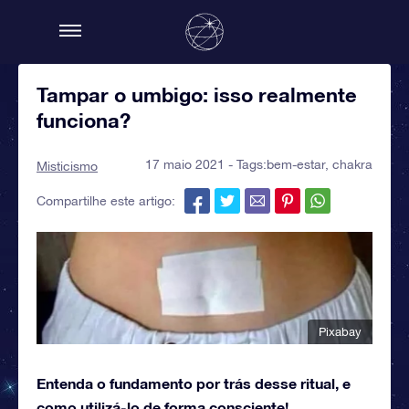
Tampar o umbigo: isso realmente
funciona?
17 maio 2021 - Tags:
bem-estar
,
chakra
Misticismo
Compartilhe este artigo:
Pixabay
Entenda o fundamento por trás desse ritual, e
como utilizá-lo de forma consciente!