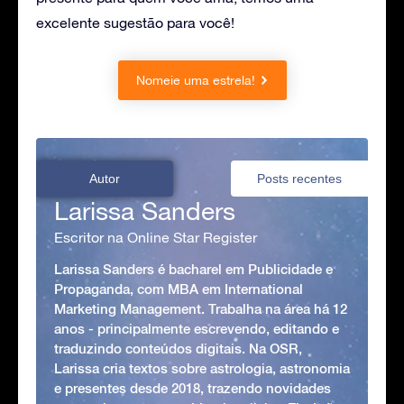
excelente sugestão para você!
Nomeie uma estrela!
Autor
Posts recentes
Larissa Sanders
Escritor na Online Star Register
Larissa Sanders é bacharel em Publicidade e
Propaganda, com MBA em International
Marketing Management. Trabalha na área há 12
anos - principalmente escrevendo, editando e
traduzindo conteúdos digitais. Na OSR,
Larissa cria textos sobre astrologia, astronomia
e presentes desde 2018, trazendo novidades