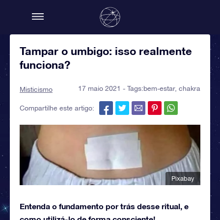
Tampar o umbigo: isso realmente
funciona?
17 maio 2021 - Tags:
bem-estar
,
chakra
Misticismo
Compartilhe este artigo:
Pixabay
Entenda o fundamento por trás desse ritual, e
como utilizá-lo de forma consciente!