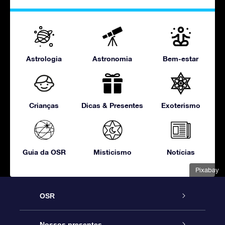
Astrologia
Astronomia
Bem-estar
Crianças
Dicas & Presentes
Exoterismo
Guia da OSR
Misticismo
Notícias
Pixabay
OSR
Serviço
Nossos presentes