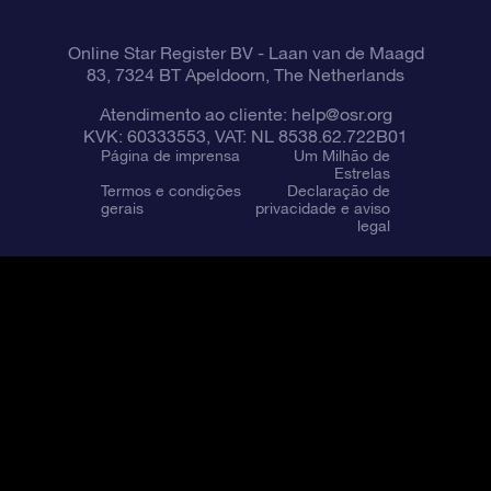
Online Star Register BV
- Laan van de Maagd
83, 7324 BT Apeldoorn, The Netherlands
Atendimento ao cliente:
help@osr.org
KVK: 60333553, VAT: NL 8538.62.722B01
Página de imprensa
Um Milhão de
Estrelas
Termos e condições
Declaração de
gerais
privacidade e aviso
legal