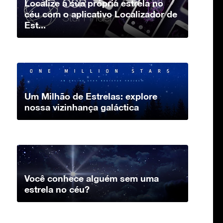
Localize a sua própria estrela no
céu com o aplicativo Localizador de
Est...
Um Milhão de Estrelas: explore
nossa vizinhança galáctica
Você conhece alguém sem uma
estrela no céu?