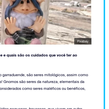
Pixabay
e quais são os cuidados que você ter ao
 garraduende, são seres mitológicos, assim como
s! Gnomos são seres da natureza, elementais da
o considerados como seres maléficos ou benéficos,
íritos pequenos, travessos, que vivem em outro