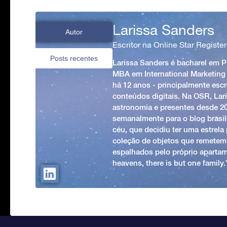
Larissa Sanders
Autor
Escritor na Online Star Register
Posts recentes
Larissa Sanders é bacharel em 
MBA em International Marketing
há 12 anos - principalmente esc
conteúdos digitais. Na OSR, Lari
astronomia e presentes desde 2
semanalmente para o blog brasile
céu, que decidiu ter uma estrel
coleção de objetos que remetem
espalhados pelo próprio apartam
heavens, there is but one family