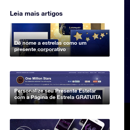
Leia mais artigos
Dê nome a estrelas como um
presente corporativo
Personalize seu Presente Estelar
com a Página de Estrela GRATUITA