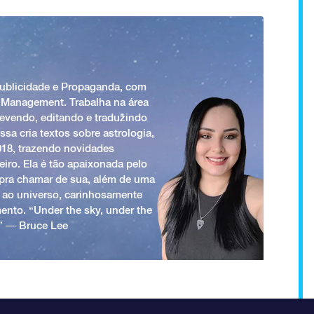
Publicidade e Propaganda, com
 Management. Trabalha na área
revendo, editando e traduzindo
ssa cria textos sobre astrologia,
018, trazendo novidades
iro. Ela é tão apaixonada pelo
a pra chamar de sua, além de uma
 ao universo, carinhosamente
ento. “Under the sky, under the
.” ― Bruce Lee