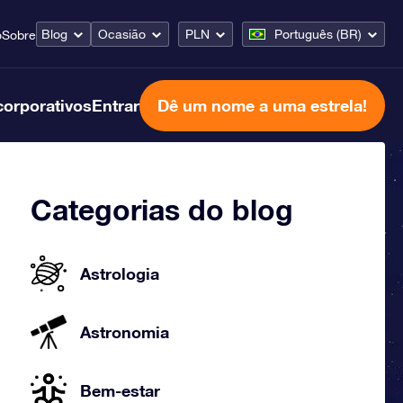
Blog
Ocasião
PLN
Português (BR)
o
Sobre
corporativos
Entrar
Dê um nome a uma estrela!
Categorias do blog
Astrologia
Astronomia
Bem-estar