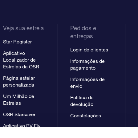
Veja sua estrela
Pedidos e
entregas
Star Register
Login de clientes
Aplicativo
Localizador de
Informações de
Estrelas da OSR
pagamento
Página estelar
Informações de
personalizada
envio
Um Milhão de
Política de
Estrelas
devolução
OSR Starsaver
Constelações
Aplicativo RV Fly
me to the stars