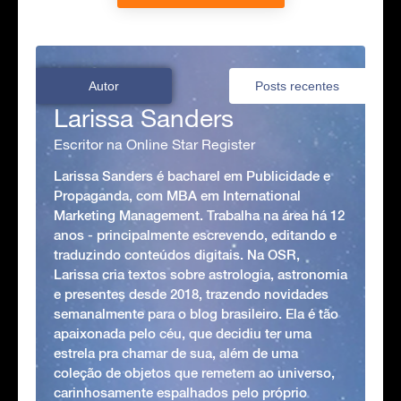
Autor
Posts recentes
Larissa Sanders
Escritor na Online Star Register
Larissa Sanders é bacharel em Publicidade e
Propaganda, com MBA em International
Marketing Management. Trabalha na área há 12
anos - principalmente escrevendo, editando e
traduzindo conteúdos digitais. Na OSR,
Larissa cria textos sobre astrologia, astronomia
e presentes desde 2018, trazendo novidades
semanalmente para o blog brasileiro. Ela é tão
apaixonada pelo céu, que decidiu ter uma
estrela pra chamar de sua, além de uma
coleção de objetos que remetem ao universo,
carinhosamente espalhados pelo próprio