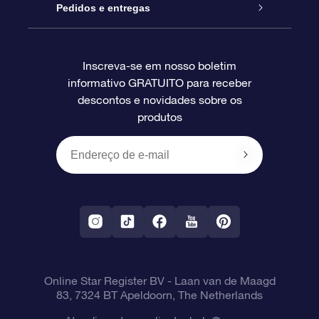
Blog
Pacote de presente da OSR
Star Register
Pedidos e entregas
Perguntas frequentes
Super Star Gift
Aplicativo Localizador de Estrelas da OSR
Login de clientes
Inscreva-se em nosso boletim
informativo GRATUITO para receber
Avaliações
O cartão de presente da OSR
Página estelar personalizada
Informações de pagamento
descontos e novidades sobre os
produtos
Presentes corporativos
Um Milhão de Estrelas
Informações de envio
OSR Starsaver
Política de devolução
Aplicativo RV Fly me to the stars
Constelações
Online Star Register BV
- Laan van de Maagd
83, 7324 BT Apeldoorn, The Netherlands