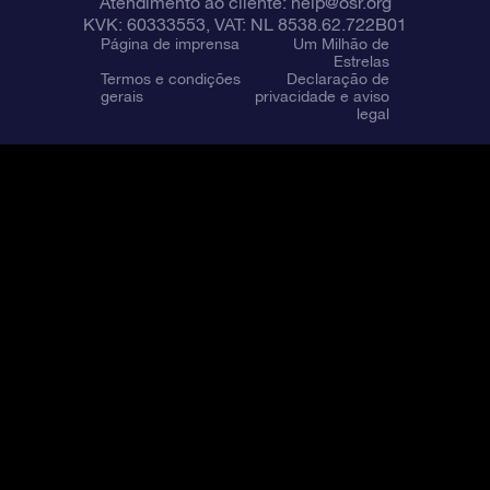
Atendimento ao cliente:
help@osr.org
KVK: 60333553, VAT: NL 8538.62.722B01
Página de imprensa
Um Milhão de
Estrelas
Termos e condições
Declaração de
gerais
privacidade e aviso
legal