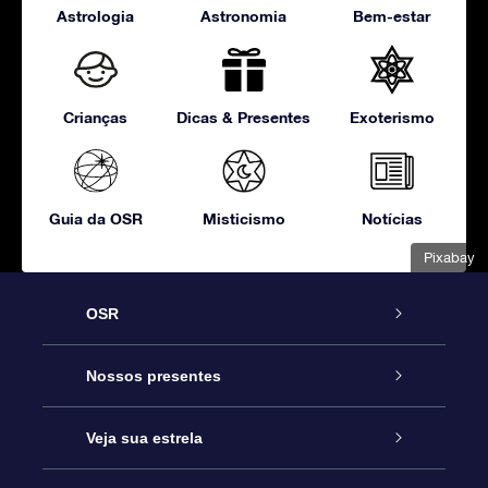
Astrologia
Astronomia
Bem-estar
Crianças
Dicas & Presentes
Exoterismo
Guia da OSR
Misticismo
Notícias
Pixabay
OSR
Serviço
Nossos presentes
Entre em contato conosco
Presente estrelar on-line
Veja sua estrela