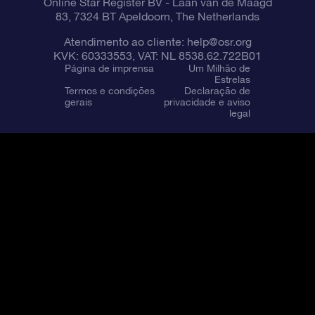
Online Star Register BV
- Laan van de Maagd
83, 7324 BT Apeldoorn, The Netherlands
Atendimento ao cliente:
help@osr.org
KVK: 60333553, VAT: NL 8538.62.722B01
Página de imprensa
Um Milhão de
Estrelas
Termos e condições
Declaração de
gerais
privacidade e aviso
legal