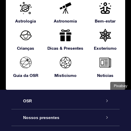
Astrologia
Astronomia
Bem-estar
Crianças
Dicas & Presentes
Exoterismo
Guia da OSR
Misticismo
Notícias
Pixabay
OSR
Serviço
Nossos presentes