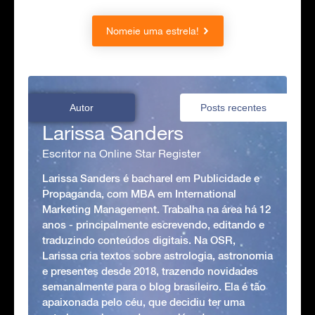
Nomeie uma estrela!
Autor
Posts recentes
Larissa Sanders
Escritor na Online Star Register
Larissa Sanders é bacharel em Publicidade e
Propaganda, com MBA em International
Marketing Management. Trabalha na área há 12
anos - principalmente escrevendo, editando e
traduzindo conteúdos digitais. Na OSR,
Larissa cria textos sobre astrologia, astronomia
e presentes desde 2018, trazendo novidades
semanalmente para o blog brasileiro. Ela é tão
apaixonada pelo céu, que decidiu ter uma