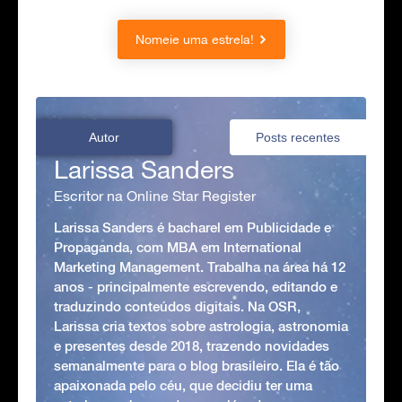
Nomeie uma estrela!
Autor
Posts recentes
Larissa Sanders
Escritor na Online Star Register
Larissa Sanders é bacharel em Publicidade e
Propaganda, com MBA em International
Marketing Management. Trabalha na área há 12
anos - principalmente escrevendo, editando e
traduzindo conteúdos digitais. Na OSR,
Larissa cria textos sobre astrologia, astronomia
e presentes desde 2018, trazendo novidades
semanalmente para o blog brasileiro. Ela é tão
apaixonada pelo céu, que decidiu ter uma