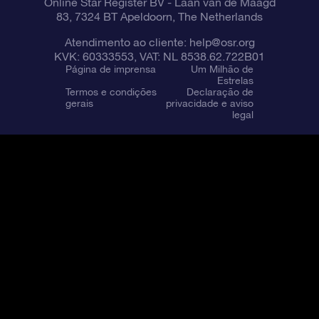
Online Star Register BV
- Laan van de Maagd
83, 7324 BT Apeldoorn, The Netherlands
Atendimento ao cliente:
help@osr.org
KVK: 60333553, VAT: NL 8538.62.722B01
Página de imprensa
Um Milhão de
Estrelas
Termos e condições
Declaração de
gerais
privacidade e aviso
legal