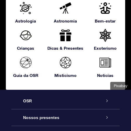
Astrologia
Astronomia
Bem-estar
Crianças
Dicas & Presentes
Exoterismo
Guia da OSR
Misticismo
Notícias
Pixabay
OSR
Serviço
Nossos presentes