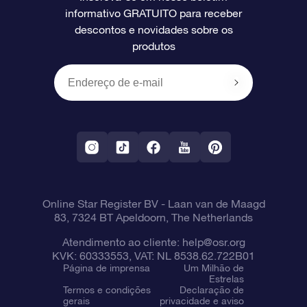
informativo GRATUITO para receber
Avaliações
O cartão de presente da OSR
Página estelar personalizada
Informações de pagamento
descontos e novidades sobre os
produtos
Presentes corporativos
Um Milhão de Estrelas
Informações de envio
OSR Starsaver
Política de devolução
Aplicativo RV Fly me to the stars
Constelações
Online Star Register BV
- Laan van de Maagd
83, 7324 BT Apeldoorn, The Netherlands
Atendimento ao cliente:
help@osr.org
KVK: 60333553, VAT: NL 8538.62.722B01
Página de imprensa
Um Milhão de
Estrelas
Termos e condições
Declaração de
gerais
privacidade e aviso