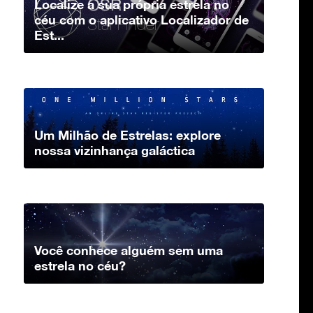
Localize a sua própria estrela no
céu com o aplicativo Localizador de
Est...
Um Milhão de Estrelas: explore
nossa vizinhança galáctica
Você conhece alguém sem uma
estrela no céu?