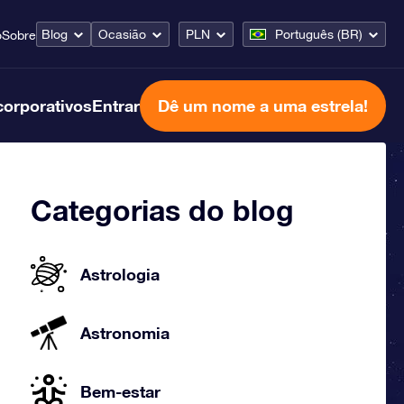
Blog
Ocasião
PLN
Português (BR)
o
Sobre
corporativos
Entrar
Dê um nome a uma estrela!
Categorias do blog
Astrologia
Astronomia
Bem-estar