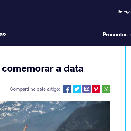
Serviç
ção
Presentes 
o comemorar a data
Compartilhe este artigo: