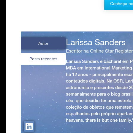
Conheça no
Larissa Sanders
Autor
Escritor na Online Star Register
Posts recentes
Larissa Sanders é bacharel em 
MBA em International Marketing
há 12 anos - principalmente esc
conteúdos digitais. Na OSR, Lari
astronomia e presentes desde 2
semanalmente para o blog brasile
céu, que decidiu ter uma estrel
coleção de objetos que remetem
espalhados pelo próprio apartam
heavens, there is but one family