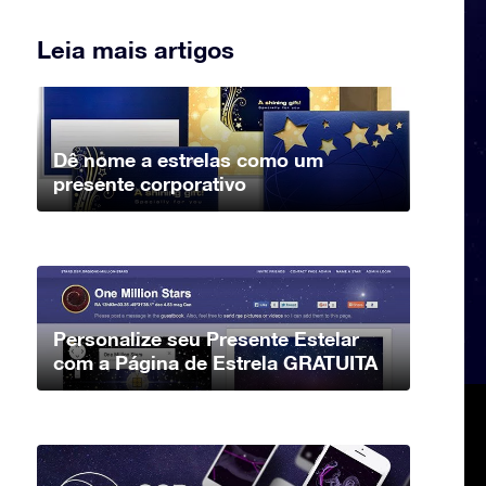
Leia mais artigos
Dê nome a estrelas como um
presente corporativo
Personalize seu Presente Estelar
com a Página de Estrela GRATUITA