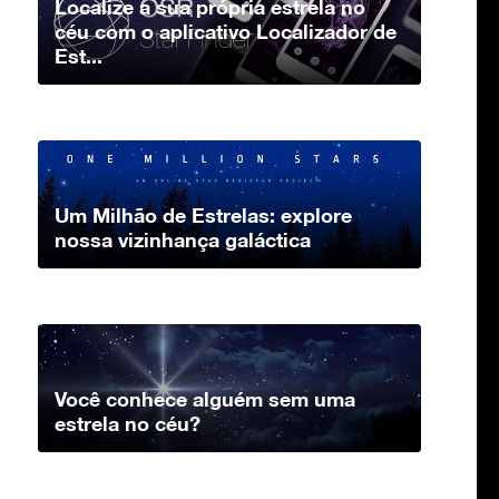
Localize a sua própria estrela no
céu com o aplicativo Localizador de
Est...
Um Milhão de Estrelas: explore
nossa vizinhança galáctica
Você conhece alguém sem uma
estrela no céu?