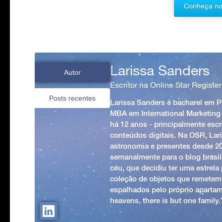
Conheça no
Larissa Sanders
Autor
Escritor na Online Star Register
Posts recentes
Larissa Sanders é bacharel em 
MBA em International Marketing
há 12 anos - principalmente esc
conteúdos digitais. Na OSR, Lari
astronomia e presentes desde 2
semanalmente para o blog brasile
céu, que decidiu ter uma estrel
coleção de objetos que remetem
espalhados pelo próprio apartam
heavens, there is but one family