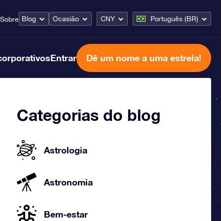
Blog
Ocasião
CNY
Português (BR)
Sobre
corporativos
Entrar
Dê um nome a uma estrela!
Categorias do blog
Astrologia
Astronomia
Bem-estar