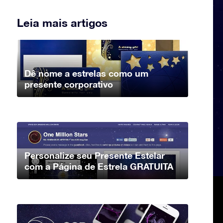
Leia mais artigos
Dê nome a estrelas como um
presente corporativo
Personalize seu Presente Estelar
com a Página de Estrela GRATUITA