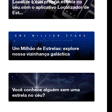
Localize a sua própria estrela no
céu com o aplicativo Localizador de
Est...
Um Milhão de Estrelas: explore
nossa vizinhança galáctica
Você conhece alguém sem uma
estrela no céu?