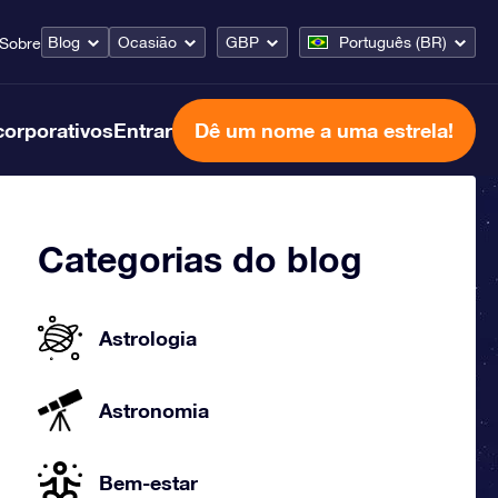
Blog
Ocasião
GBP
Português (BR)
Sobre
corporativos
Entrar
Dê um nome a uma estrela!
Categorias do blog
Astrologia
Astronomia
Bem-estar