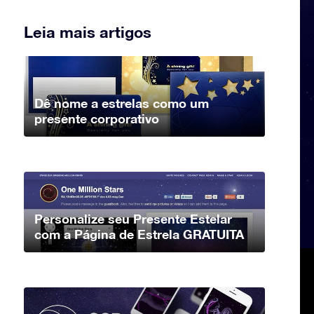
Leia mais artigos
Dê nome a estrelas como um
presente corporativo
Personalize seu Presente Estelar
com a Página de Estrela GRATUITA