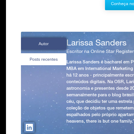
Conheça no
Larissa Sanders
Autor
Escritor na Online Star Register
Posts recentes
Larissa Sanders é bacharel em 
MBA em International Marketing
há 12 anos - principalmente esc
conteúdos digitais. Na OSR, Lari
astronomia e presentes desde 2
semanalmente para o blog brasile
céu, que decidiu ter uma estrel
coleção de objetos que remetem
espalhados pelo próprio apartam
heavens, there is but one family