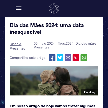
Dia das Mães 2024: uma data
inesquecível
06 maio 2024 - Tags:
2024
,
Dia das mães
,
Dicas &
Presentes
Presentes
Compartilhe este artigo:
Pixabay
Em nosso artigo de hoje vamos trazer algumas