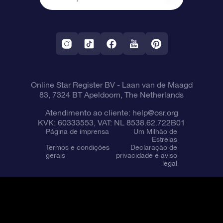
OSR Starsaver
Política de devolução
Aplicativo RV Fly me to the stars
Constelações
Online Star Register BV
- Laan van de Maagd
83, 7324 BT Apeldoorn, The Netherlands
Atendimento ao cliente:
help@osr.org
KVK: 60333553, VAT: NL 8538.62.722B01
Página de imprensa
Um Milhão de
Estrelas
Termos e condições
Declaração de
gerais
privacidade e aviso
legal