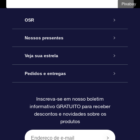
Pixabay
OSR
Serviço
Nossos presentes
Entre em contato conosco
Presente estrelar on-line
Veja sua estrela
Blog
Pacote de presente da OSR
Star Register
Pedidos e entregas
Perguntas frequentes
Super Star Gift
Aplicativo Localizador de Estrelas da OSR
Login de clientes
Inscreva-se em nosso boletim
informativo GRATUITO para receber
Avaliações
O cartão de presente da OSR
Página estelar personalizada
Informações de pagamento
descontos e novidades sobre os
produtos
Presentes corporativos
Um Milhão de Estrelas
Informações de envio