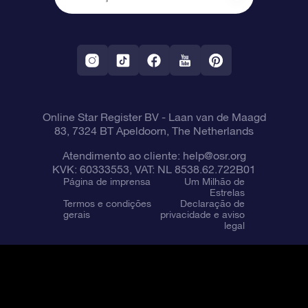
OSR Starsaver
Política de devolução
Aplicativo RV Fly me to the stars
Constelações
Online Star Register BV
- Laan van de Maagd
83, 7324 BT Apeldoorn, The Netherlands
Atendimento ao cliente:
help@osr.org
KVK: 60333553, VAT: NL 8538.62.722B01
Página de imprensa
Um Milhão de
Estrelas
Termos e condições
Declaração de
gerais
privacidade e aviso
legal