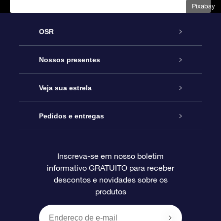
Pixabay
OSR
Serviço
Nossos presentes
Entre em contato conosco
Presente estrelar on-line
Veja sua estrela
Blog
Pacote de presente da OSR
Star Register
Pedidos e entregas
Perguntas frequentes
Super Star Gift
Aplicativo Localizador de Estrelas da OSR
Login de clientes
Inscreva-se em nosso boletim
informativo GRATUITO para receber
Avaliações
O cartão de presente da OSR
Página estelar personalizada
Informações de pagamento
descontos e novidades sobre os
produtos
Presentes corporativos
Um Milhão de Estrelas
Informações de envio