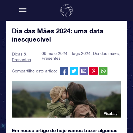
Dia das Mães 2024: uma data
inesquecível
06 maio 2024 - Tags:
2024
,
Dia das mães
,
Dicas &
Presentes
Presentes
Compartilhe este artigo:
Pixabay
Em nosso artigo de hoje vamos trazer algumas