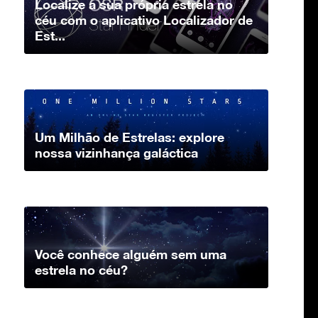
Localize a sua própria estrela no
céu com o aplicativo Localizador de
Est...
Um Milhão de Estrelas: explore
nossa vizinhança galáctica
Você conhece alguém sem uma
estrela no céu?