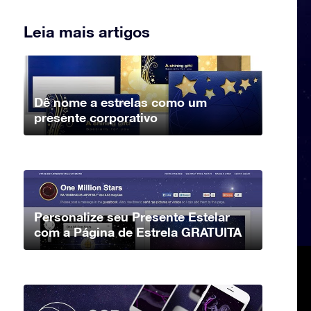
Leia mais artigos
Dê nome a estrelas como um
presente corporativo
Personalize seu Presente Estelar
com a Página de Estrela GRATUITA