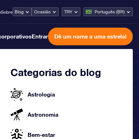
Blog
Ocasião
TRY
Português (BR)
o
Sobre
corporativos
Entrar
Dê um nome a uma estrela!
Categorias do blog
Astrologia
Astronomia
Bem-estar