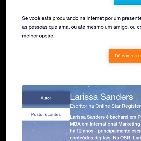
Se você está procurando na internet por um present
as pessoas que ama, ou até mesmo um amigo, ou col
melhor opção.
Dê nome a u
Larissa Sanders
Autor
Escritor na Online Star Register
Posts recentes
Larissa Sanders é bacharel em 
MBA em International Marketing
há 12 anos - principalmente esc
conteúdos digitais. Na OSR, Lari