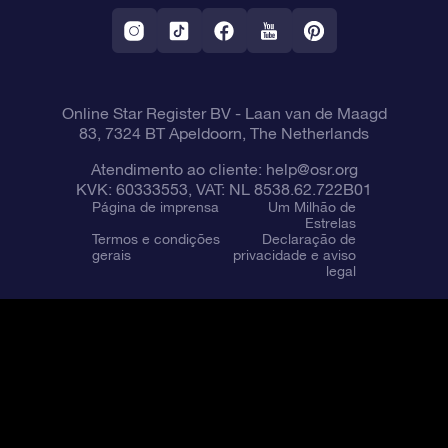
Aplicativo RV Fly me to the stars
Constelações
Online Star Register BV
- Laan van de Maagd
83, 7324 BT Apeldoorn, The Netherlands
Atendimento ao cliente:
help@osr.org
KVK: 60333553, VAT: NL 8538.62.722B01
Página de imprensa
Um Milhão de
Estrelas
Termos e condições
Declaração de
gerais
privacidade e aviso
legal