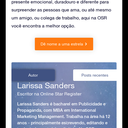
presente emocional, duradouro e diferente para
surpreender as pessoas que ama, ou até mesmo
um amigo, ou colega de trabalho, aqui na OSR
você encontra a melhor opção.
Dê nome a uma estrela
Autor
Posts recentes
Larissa Sanders
Escritor na Online Star Register
Larissa Sanders é bacharel em Publicidade e
Propaganda, com MBA em International
Marketing Management. Trabalha na área há 12
anos - principalmente escrevendo, editando e