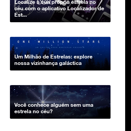
Localize a sua própria estrela no
céu com o aplicativo Localizador de
Est...
Um Milhão de Estrelas: explore
nossa vizinhança galáctica
Você conhece alguém sem uma
estrela no céu?