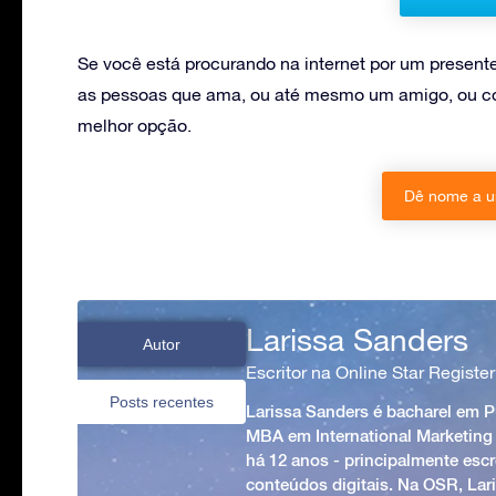
Se você está procurando na internet por um present
as pessoas que ama, ou até mesmo um amigo, ou col
melhor opção.
Dê nome a u
Larissa Sanders
Autor
Escritor na Online Star Register
Posts recentes
Larissa Sanders é bacharel em 
MBA em International Marketing
há 12 anos - principalmente esc
conteúdos digitais. Na OSR, Lari