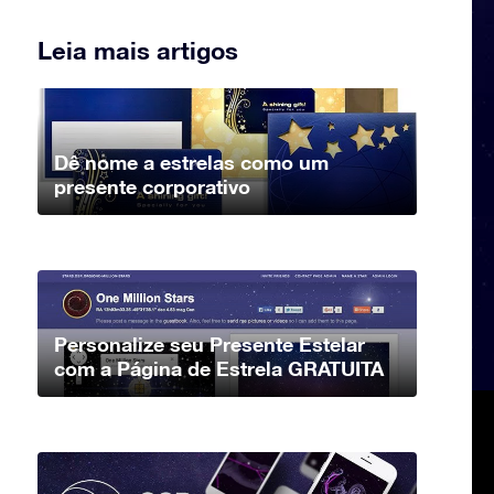
Leia mais artigos
Dê nome a estrelas como um
presente corporativo
Personalize seu Presente Estelar
com a Página de Estrela GRATUITA