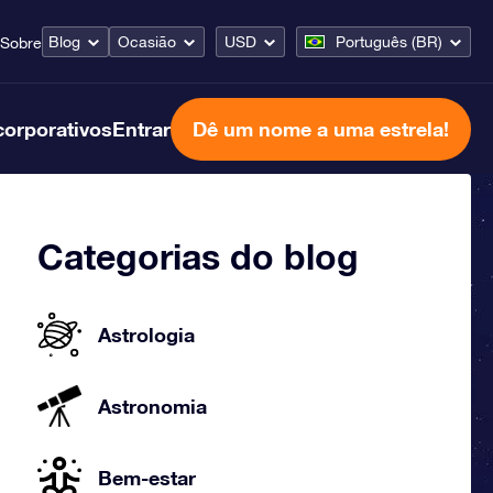
Blog
Ocasião
USD
Português (BR)
Sobre
corporativos
Entrar
Dê um nome a uma estrela!
Categorias do blog
Astrologia
Astronomia
Bem-estar