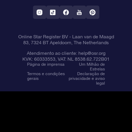
Aplicativo RV Fly me to the stars
Constelações
Online Star Register BV
- Laan van de Maagd
83, 7324 BT Apeldoorn, The Netherlands
Atendimento ao cliente:
help@osr.org
KVK: 60333553, VAT: NL 8538.62.722B01
Página de imprensa
Um Milhão de
Estrelas
Termos e condições
Declaração de
gerais
privacidade e aviso
legal