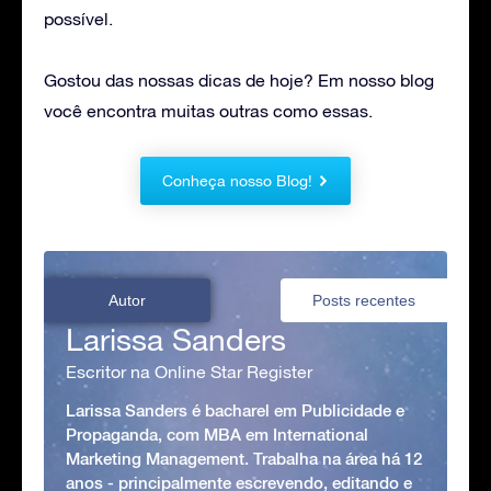
possível.
Gostou das nossas dicas de hoje? Em nosso blog
você encontra muitas outras como essas.
Conheça nosso Blog!
Autor
Posts recentes
Larissa Sanders
Escritor na Online Star Register
Larissa Sanders é bacharel em Publicidade e
Propaganda, com MBA em International
Marketing Management. Trabalha na área há 12
anos - principalmente escrevendo, editando e