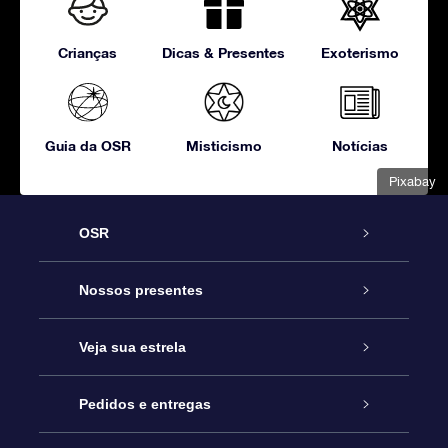
Crianças
Dicas & Presentes
Exoterismo
Guia da OSR
Misticismo
Notícias
Pixabay
OSR
Serviço
Nossos presentes
Entre em contato conosco
Presente estrelar on-line
Veja sua estrela
Blog
Pacote de presente da OSR
Star Register
Pedidos e entregas