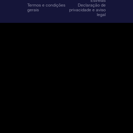
Estrelas
Termos e condições
Declaração de
gerais
privacidade e aviso
legal