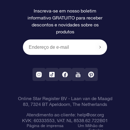
Perguntas frequentes
Super Star Gift
Aplicativo Localizador de Estrelas da OSR
Login de clientes
Inscreva-se em nosso boletim
informativo GRATUITO para receber
Avaliações
O cartão de presente da OSR
Página estelar personalizada
Informações de pagamento
descontos e novidades sobre os
produtos
Presentes corporativos
Um Milhão de Estrelas
Informações de envio
OSR Starsaver
Política de devolução
Aplicativo RV Fly me to the stars
Constelações
Online Star Register BV
- Laan van de Maagd
83, 7324 BT Apeldoorn, The Netherlands
Atendimento ao cliente:
help@osr.org
KVK: 60333553, VAT: NL 8538.62.722B01
Página de imprensa
Um Milhão de