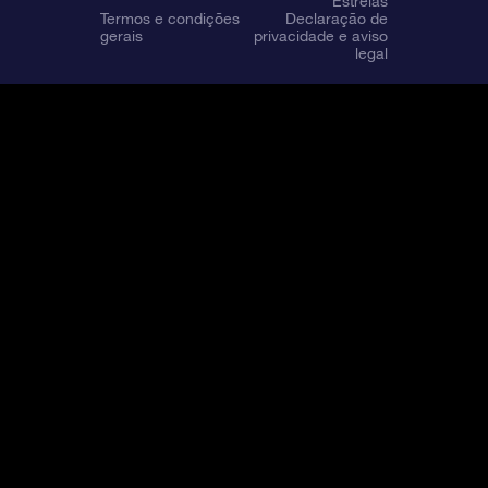
Estrelas
Termos e condições
Declaração de
gerais
privacidade e aviso
legal