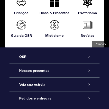
Crianças
Dicas & Presentes
Exoterismo
Guia da OSR
Misticismo
Notícias
Pixabay
OSR
Serviço
Nossos presentes
Entre em contato conosco
Presente estrelar on-line
Veja sua estrela
Blog
Pacote de presente da OSR
Star Register
Pedidos e entregas