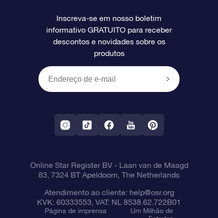
Perguntas frequentes
Super Star Gift
Aplicativo Localizador de Estrelas da OSR
Login de clientes
Inscreva-se em nosso boletim
informativo GRATUITO para receber
Avaliações
O cartão de presente da OSR
Página estelar personalizada
Informações de pagamento
descontos e novidades sobre os
produtos
Presentes corporativos
Um Milhão de Estrelas
Informações de envio
OSR Starsaver
Política de devolução
Aplicativo RV Fly me to the stars
Constelações
Online Star Register BV
- Laan van de Maagd
83, 7324 BT Apeldoorn, The Netherlands
Atendimento ao cliente:
help@osr.org
KVK: 60333553, VAT: NL 8538.62.722B01
Página de imprensa
Um Milhão de