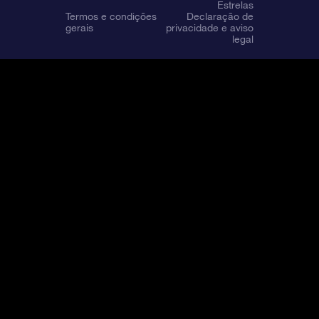
Estrelas
Termos e condições
Declaração de
gerais
privacidade e aviso
legal