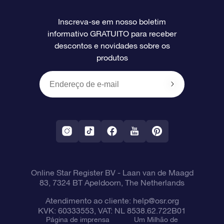
Perguntas frequentes
Super Star Gift
Aplicativo Localizador de Estrelas da OSR
Login de clientes
Inscreva-se em nosso boletim
informativo GRATUITO para receber
Avaliações
O cartão de presente da OSR
Página estelar personalizada
Informações de pagamento
descontos e novidades sobre os
produtos
Presentes corporativos
Um Milhão de Estrelas
Informações de envio
OSR Starsaver
Política de devolução
Aplicativo RV Fly me to the stars
Constelações
Online Star Register BV
- Laan van de Maagd
83, 7324 BT Apeldoorn, The Netherlands
Atendimento ao cliente:
help@osr.org
KVK: 60333553, VAT: NL 8538.62.722B01
Página de imprensa
Um Milhão de