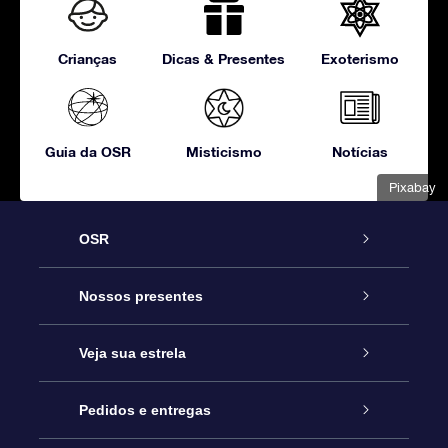
Crianças
Dicas & Presentes
Exoterismo
Guia da OSR
Misticismo
Notícias
Pixabay
OSR
Serviço
Nossos presentes
Entre em contato conosco
Presente estrelar on-line
Veja sua estrela
Blog
Pacote de presente da OSR
Star Register
Pedidos e entregas