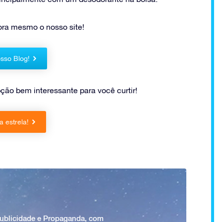
ora mesmo o nosso site!
sso Blog!
ção bem interessante para você curtir!
 estrela!
Publicidade e Propaganda, com