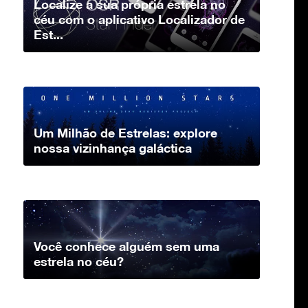
Localize a sua própria estrela no
céu com o aplicativo Localizador de
Est...
Um Milhão de Estrelas: explore
nossa vizinhança galáctica
Você conhece alguém sem uma
estrela no céu?