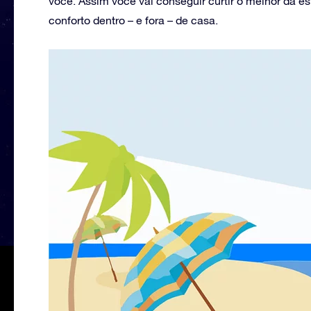
você. Assim você vai conseguir curtir o melhor da 
conforto dentro – e fora – de casa.