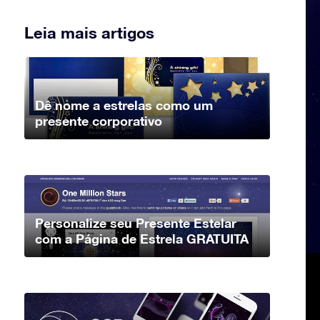
Leia mais artigos
Dê nome a estrelas como um
presente corporativo
Personalize seu Presente Estelar
com a Página de Estrela GRATUITA