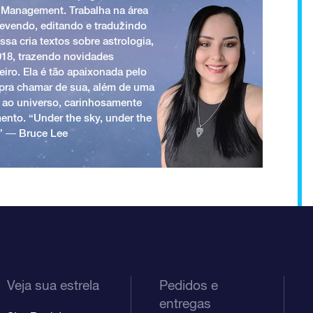
 Management. Trabalha na área
revendo, editando e traduzindo
ssa cria textos sobre astrologia,
018, trazendo novidades
iro. Ela é tão apaixonada pelo
a pra chamar de sua, além de uma
 ao universo, carinhosamente
ento. “Under the sky, under the
.” ― Bruce Lee
Veja sua estrela
Pedidos e
entregas