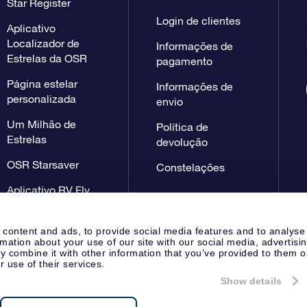
Star Register
Login de clientes
Aplicativo
Localizador de
Informações de
Estrelas da OSR
pagamento
Página estelar
Informações de
personalizada
envio
Um Milhão de
Política de
Estrelas
devolução
OSR Starsaver
Constelações
Aplicativo RV Fly
me to the stars
 content and ads, to provide social media features and to analyse
rmation about your use of our site with our social media, advertisi
 combine it with other information that you’ve provided to them o
r use of their services.
Show details
Página de imprensa
Declaração
Apeldoorn, The Netherlands