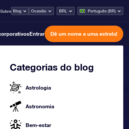
Blog
Ocasião
BRL
Português (BR)
o
Sobre
corporativos
Entrar
Dê um nome a uma estrela!
Categorias do blog
Astrologia
Astronomia
Bem-estar