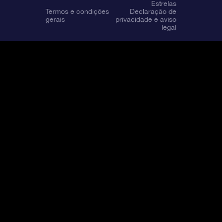
Estrelas
Termos e condições
Declaração de
gerais
privacidade e aviso
legal