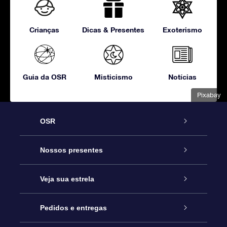
Crianças
Dicas & Presentes
Exoterismo
Guia da OSR
Misticismo
Notícias
Pixabay
OSR
Serviço
Nossos presentes
Entre em contato conosco
Presente estrelar on-line
Veja sua estrela
Blog
Pacote de presente da OSR
Star Register
Pedidos e entregas