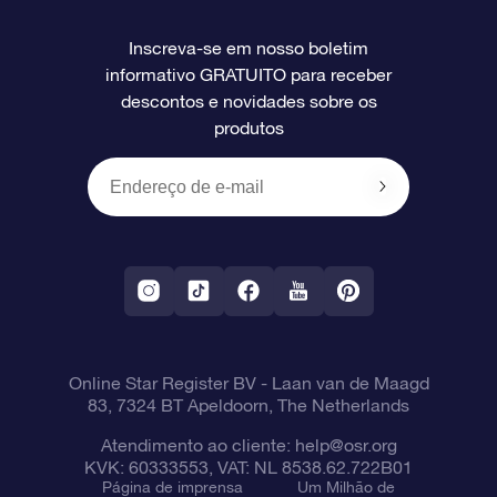
Perguntas frequentes
Super Star Gift
Aplicativo Localizador de Estrelas da OSR
Login de clientes
Inscreva-se em nosso boletim
informativo GRATUITO para receber
Avaliações
O cartão de presente da OSR
Página estelar personalizada
Informações de pagamento
descontos e novidades sobre os
produtos
Presentes corporativos
Um Milhão de Estrelas
Informações de envio
OSR Starsaver
Política de devolução
Aplicativo RV Fly me to the stars
Constelações
Online Star Register BV
- Laan van de Maagd
83, 7324 BT Apeldoorn, The Netherlands
Atendimento ao cliente:
help@osr.org
KVK: 60333553, VAT: NL 8538.62.722B01
Página de imprensa
Um Milhão de