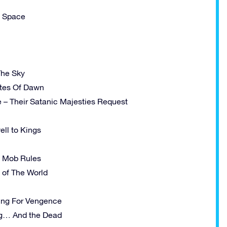
f Space
The Sky
ates Of Dawn
 – Their Satanic Majesties Request
ll to Kings
– Mob Rules
 of The World
ming For Vengence
ng… And the Dead