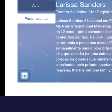
Larissa Sanders
Autor
Escritor na Online Star Register
Posts recentes
Larissa Sanders é bacharel em 
MBA em International Marketing
há 12 anos - principalmente esc
conteúdos digitais. Na OSR, Lari
astronomia e presentes desde 2
semanalmente para o blog brasile
céu, que decidiu ter uma estrel
coleção de objetos que remetem
espalhados pelo próprio apartam
heavens, there is but one family