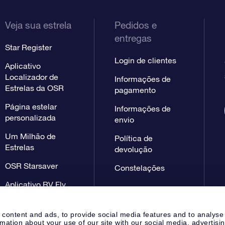
Veja sua estrela
Pedidos e
entregas
Star Register
Login de clientes
Aplicativo
Localizador de
Informações de
Estrelas da OSR
pagamento
Página estelar
Informações de
personalizada
envio
Um Milhão de
Política de
Estrelas
devolução
OSR Starsaver
Constelações
Aplicativo RV Fly
me to the stars
 content and ads, to provide social media features and to analyse
rmation about your use of our site with our social media, advertisi