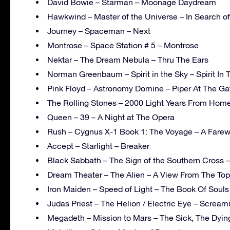
David Bowie – Starman – Moonage Daydream
Hawkwind – Master of the Universe – In Search o
Journey – Spaceman – Next
Montrose – Space Station # 5 – Montrose
Nektar – The Dream Nebula – Thru The Ears
Norman Greenbaum – Spirit in the Sky – Spirit In 
Pink Floyd – Astronomy Domine – Piper At The G
The Rolling Stones – 2000 Light Years From Home
Queen – 39 – A Night at The Opera
Rush – Cygnus X-1 Book 1: The Voyage – A Farewe
Accept – Starlight – Breaker
Black Sabbath – The Sign of the Southern Cross 
Dream Theater – The Alien – A View From The Top
Iron Maiden – Speed of Light – The Book Of Souls
Judas Priest – The Helion / Electric Eye – Screa
Megadeth – Mission to Mars – The Sick, The Dyi