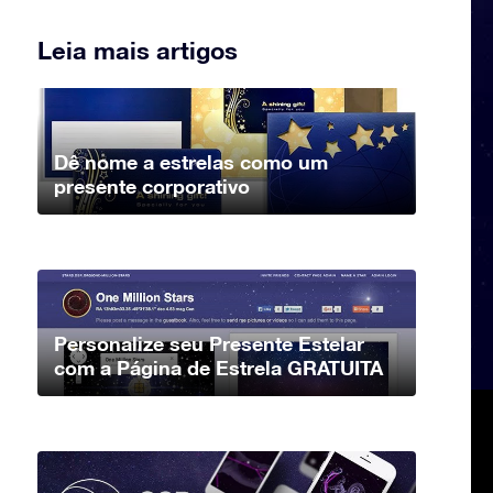
Leia mais artigos
Dê nome a estrelas como um
presente corporativo
Personalize seu Presente Estelar
com a Página de Estrela GRATUITA