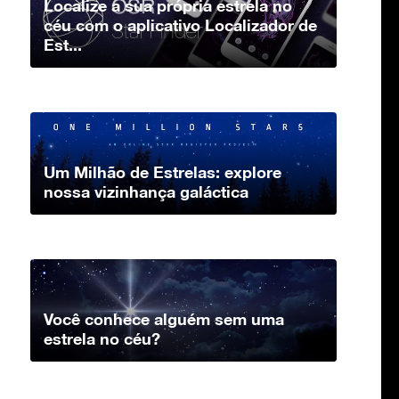
Localize a sua própria estrela no
céu com o aplicativo Localizador de
Est...
Um Milhão de Estrelas: explore
nossa vizinhança galáctica
Você conhece alguém sem uma
estrela no céu?