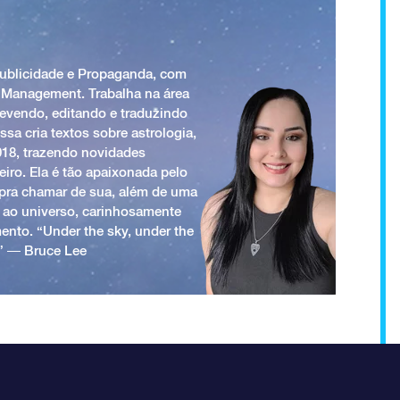
Publicidade e Propaganda, com
 Management. Trabalha na área
revendo, editando e traduzindo
ssa cria textos sobre astrologia,
018, trazendo novidades
iro. Ela é tão apaixonada pelo
a pra chamar de sua, além de uma
 ao universo, carinhosamente
ento. “Under the sky, under the
.” ― Bruce Lee