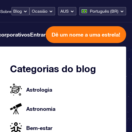
Blog
Ocasião
AUS
Português (BR)
o
Sobre
corporativos
Entrar
Dê um nome a uma estrela!
Categorias do blog
Astrologia
Astronomia
Bem-estar