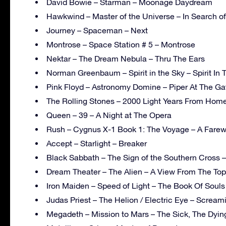
David Bowie – Starman – Moonage Daydream
Hawkwind – Master of the Universe – In Search o
Journey – Spaceman – Next
Montrose – Space Station # 5 – Montrose
Nektar – The Dream Nebula – Thru The Ears
Norman Greenbaum – Spirit in the Sky – Spirit In 
Pink Floyd – Astronomy Domine – Piper At The G
The Rolling Stones – 2000 Light Years From Home
Queen – 39 – A Night at The Opera
Rush – Cygnus X-1 Book 1: The Voyage – A Farewe
Accept – Starlight – Breaker
Black Sabbath – The Sign of the Southern Cross 
Dream Theater – The Alien – A View From The Top
Iron Maiden – Speed of Light – The Book Of Souls
Judas Priest – The Helion / Electric Eye – Screa
Megadeth – Mission to Mars – The Sick, The Dyi