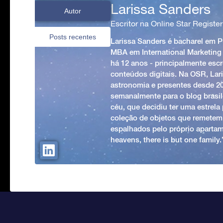
Larissa Sanders
Autor
Escritor na Online Star Register
Posts recentes
Larissa Sanders é bacharel em 
MBA em International Marketing
há 12 anos - principalmente esc
conteúdos digitais. Na OSR, Lari
astronomia e presentes desde 2
semanalmente para o blog brasile
céu, que decidiu ter uma estrel
coleção de objetos que remetem
espalhados pelo próprio apartam
heavens, there is but one family