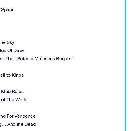
f Space
The Sky
ates Of Dawn
 – Their Satanic Majesties Request
ll to Kings
– Mob Rules
 of The World
ming For Vengence
ng… And the Dead