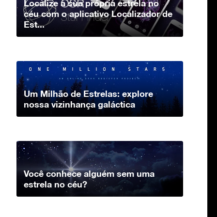
Localize a sua própria estrela no
céu com o aplicativo Localizador de
Est...
Um Milhão de Estrelas: explore
nossa vizinhança galáctica
Você conhece alguém sem uma
estrela no céu?