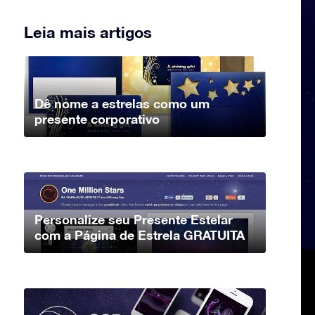
Leia mais artigos
Dê nome a estrelas como um
presente corporativo
Personalize seu Presente Estelar
com a Página de Estrela GRATUITA