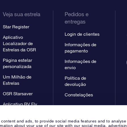
Veja sua estrela
Pedidos e
entregas
Star Register
Login de clientes
Aplicativo
Localizador de
Informações de
Estrelas da OSR
pagamento
Página estelar
Informações de
personalizada
envio
Um Milhão de
Política de
Estrelas
devolução
OSR Starsaver
Constelações
Aplicativo RV Fly
me to the stars
 content and ads, to provide social media features and to analyse
rmation about your use of our site with our social media, advertisi