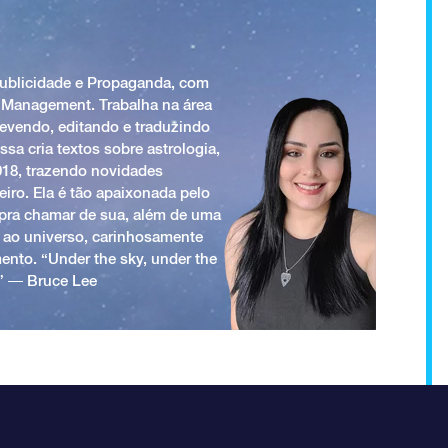
Publicidade e Propaganda, com
 Management. Trabalha na área
revendo, editando e traduzindo
ssa cria textos sobre astrologia,
018, trazendo novidades
iro. Ela é tão apaixonada pelo
a pra chamar de sua, além de uma
 ao universo, carinhosamente
ento. “Under the sky, under the
.” ― Bruce Lee