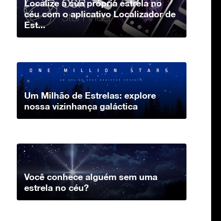
Localize a sua própria estrela no
céu com o aplicativo Localizador de
Est...
Um Milhão de Estrelas: explore
nossa vizinhança galáctica
Você conhece alguém sem uma
estrela no céu?