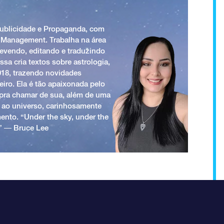
Publicidade e Propaganda, com
 Management. Trabalha na área
revendo, editando e traduzindo
ssa cria textos sobre astrologia,
018, trazendo novidades
iro. Ela é tão apaixonada pelo
a pra chamar de sua, além de uma
 ao universo, carinhosamente
ento. “Under the sky, under the
.” ― Bruce Lee