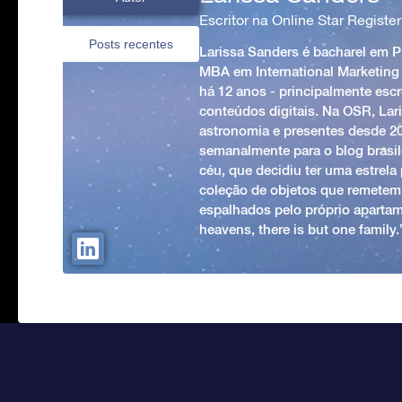
Escritor na Online Star Register
Posts recentes
Larissa Sanders é bacharel em 
MBA em International Marketing
há 12 anos - principalmente esc
conteúdos digitais. Na OSR, Lari
astronomia e presentes desde 2
semanalmente para o blog brasile
céu, que decidiu ter uma estrel
coleção de objetos que remetem
espalhados pelo próprio apartam
heavens, there is but one family