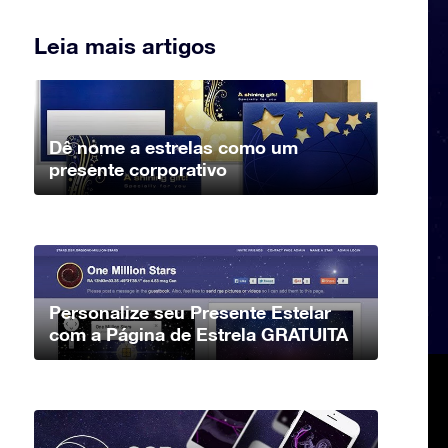
Leia mais artigos
Dê nome a estrelas como um
presente corporativo
Personalize seu Presente Estelar
com a Página de Estrela GRATUITA