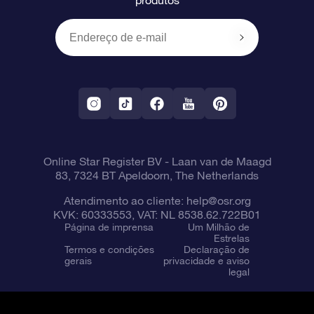
produtos
Presentes corporativos
Um Milhão de Estrelas
Informações de envio
OSR Starsaver
Política de devolução
Aplicativo RV Fly me to the stars
Constelações
Online Star Register BV
- Laan van de Maagd
83, 7324 BT Apeldoorn, The Netherlands
Atendimento ao cliente:
help@osr.org
KVK: 60333553, VAT: NL 8538.62.722B01
Página de imprensa
Um Milhão de
Estrelas
Termos e condições
Declaração de
gerais
privacidade e aviso
legal