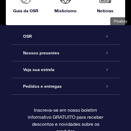
Guia da OSR
Misticismo
Notícias
Pixabay
OSR
Serviço
Nossos presentes
Entre em contato conosco
Presente estrelar on-line
Veja sua estrela
Blog
Pacote de presente da OSR
Star Register
Pedidos e entregas
Perguntas frequentes
Super Star Gift
Aplicativo Localizador de Estrelas da OSR
Login de clientes
Inscreva-se em nosso boletim
informativo GRATUITO para receber
Avaliações
O cartão de presente da OSR
Página estelar personalizada
Informações de pagamento
descontos e novidades sobre os