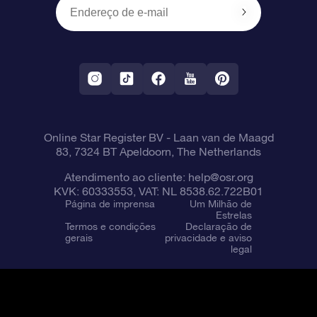
OSR Starsaver
Política de devolução
Aplicativo RV Fly me to the stars
Constelações
Online Star Register BV
- Laan van de Maagd
83, 7324 BT Apeldoorn, The Netherlands
Atendimento ao cliente:
help@osr.org
KVK: 60333553, VAT: NL 8538.62.722B01
Página de imprensa
Um Milhão de
Estrelas
Termos e condições
Declaração de
gerais
privacidade e aviso
legal