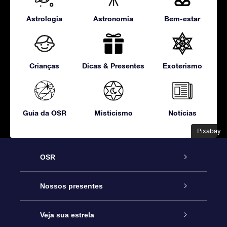
Astrologia
Astronomia
Bem-estar
Crianças
Dicas & Presentes
Exoterismo
Guia da OSR
Misticismo
Notícias
Pixabay
Pixabay
OSR
Serviço
Nossos presentes
Entre em contato conosco
Presente estrelar on-line
Veja sua estrela