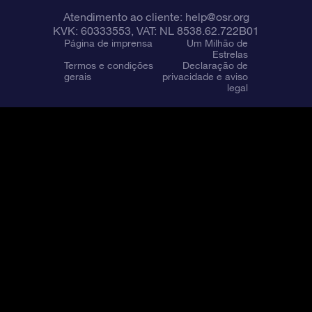
Atendimento ao cliente:
help@osr.org
KVK: 60333553, VAT: NL 8538.62.722B01
Página de imprensa
Um Milhão de
Estrelas
Termos e condições
Declaração de
gerais
privacidade e aviso
legal