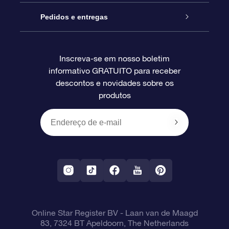
Blog
Pacote de presente da OSR
Star Register
Pedidos e entregas
Perguntas frequentes
Super Star Gift
Aplicativo Localizador de Estrelas da OSR
Login de clientes
Inscreva-se em nosso boletim
informativo GRATUITO para receber
Avaliações
O cartão de presente da OSR
Página estelar personalizada
Informações de pagamento
descontos e novidades sobre os
produtos
Presentes corporativos
Um Milhão de Estrelas
Informações de envio
OSR Starsaver
Política de devolução
Aplicativo RV Fly me to the stars
Constelações
Online Star Register BV
- Laan van de Maagd
83, 7324 BT Apeldoorn, The Netherlands