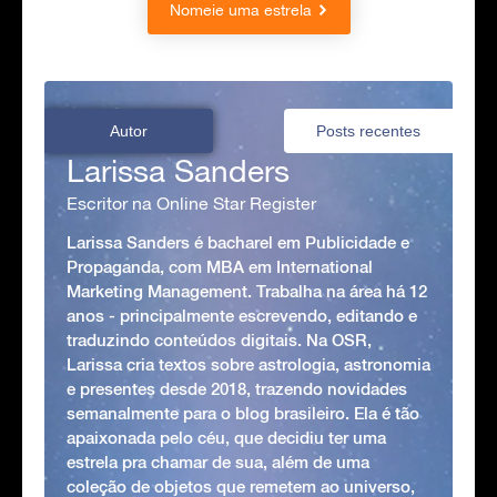
Nomeie uma estrela
Autor
Posts recentes
Larissa Sanders
Escritor na Online Star Register
Larissa Sanders é bacharel em Publicidade e
Propaganda, com MBA em International
Marketing Management. Trabalha na área há 12
anos - principalmente escrevendo, editando e
traduzindo conteúdos digitais. Na OSR,
Larissa cria textos sobre astrologia, astronomia
e presentes desde 2018, trazendo novidades
semanalmente para o blog brasileiro. Ela é tão
apaixonada pelo céu, que decidiu ter uma
estrela pra chamar de sua, além de uma
coleção de objetos que remetem ao universo,