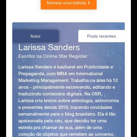
Nomeie uma estrela
Autor
Posts recentes
Larissa Sanders
Escritor na Online Star Register
Larissa Sanders é bacharel em Publicidade e
Propaganda, com MBA em International
Marketing Management. Trabalha na área há 12
anos - principalmente escrevendo, editando e
traduzindo conteúdos digitais. Na OSR,
Larissa cria textos sobre astrologia, astronomia
e presentes desde 2018, trazendo novidades
semanalmente para o blog brasileiro. Ela é tão
apaixonada pelo céu, que decidiu ter uma
estrela pra chamar de sua, além de uma
coleção de objetos que remetem ao universo,