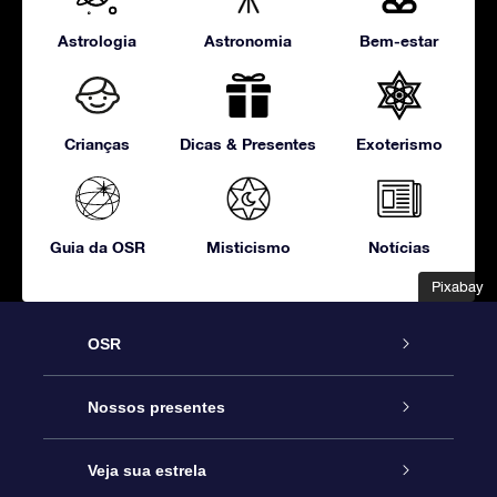
Astrologia
Astronomia
Bem-estar
Crianças
Dicas & Presentes
Exoterismo
Guia da OSR
Misticismo
Notícias
Pixabay
Pixabay
OSR
Serviço
Nossos presentes
Entre em contato conosco
Presente estrelar on-line
Veja sua estrela