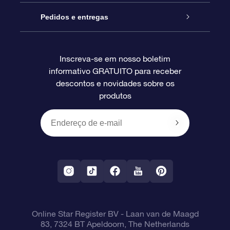
Blog
Pacote de presente da OSR
Star Register
Pedidos e entregas
Perguntas frequentes
Super Star Gift
Aplicativo Localizador de Estrelas da OSR
Login de clientes
Inscreva-se em nosso boletim
informativo GRATUITO para receber
Avaliações
O cartão de presente da OSR
Página estelar personalizada
Informações de pagamento
descontos e novidades sobre os
produtos
Presentes corporativos
Um Milhão de Estrelas
Informações de envio
OSR Starsaver
Política de devolução
Aplicativo RV Fly me to the stars
Constelações
Online Star Register BV
- Laan van de Maagd
83, 7324 BT Apeldoorn, The Netherlands