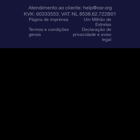
Atendimento ao cliente:
help@osr.org
KVK: 60333553, VAT: NL 8538.62.722B01
Página de imprensa
Um Milhão de
Estrelas
Termos e condições
Declaração de
gerais
privacidade e aviso
legal