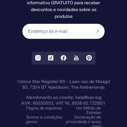
informativo GRATUITO para receber
Avaliações
O cartão de presente da OSR
Página estelar personalizada
Informações de pagamento
descontos e novidades sobre os
produtos
Presentes corporativos
Um Milhão de Estrelas
Informações de envio
OSR Starsaver
Política de devolução
Aplicativo RV Fly me to the stars
Constelações
Online Star Register BV
- Laan van de Maagd
83, 7324 BT Apeldoorn, The Netherlands
Atendimento ao cliente:
help@osr.org
KVK: 60333553, VAT: NL 8538.62.722B01
Página de imprensa
Um Milhão de
Estrelas
Termos e condições
Declaração de
gerais
privacidade e aviso
legal