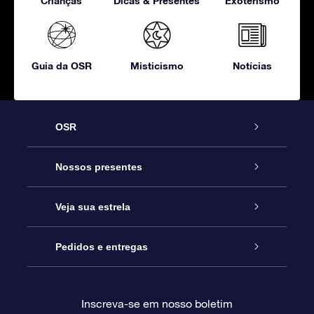
Crianças
Dicas & Presentes
Exoterismo
Guia da OSR
Misticismo
Notícias
OSR
Serviço
Nossos presentes
Entre em contato conosco
Presente estrelar on-line
Veja sua estrela
Blog
Pacote de presente da OSR
Star Register
Pedidos e entregas
Perguntas frequentes
Super Star Gift
Aplicativo Localizador de Estrelas da OSR
Login de clientes
Inscreva-se em nosso boletim