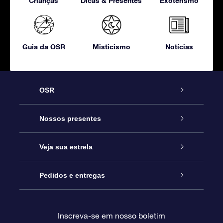
Crianças
Dicas & Presentes
Exoterismo
Guia da OSR
Misticismo
Notícias
OSR
Serviço
Nossos presentes
Entre em contato conosco
Presente estrelar on-line
Veja sua estrela
Blog
Pacote de presente da OSR
Star Register
Pedidos e entregas
Perguntas frequentes
Super Star Gift
Aplicativo Localizador de Estrelas da OSR
Login de clientes
Inscreva-se em nosso boletim