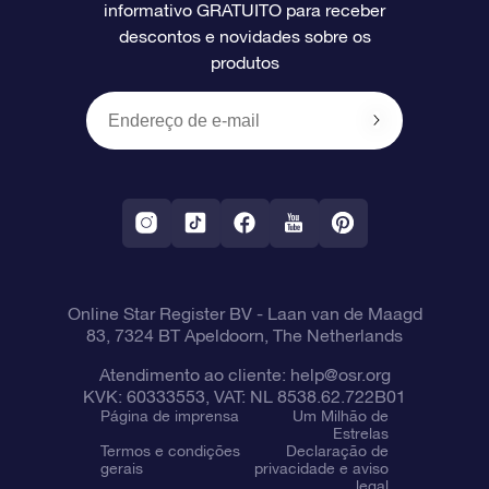
informativo GRATUITO para receber
Avaliações
O cartão de presente da OSR
Página estelar personalizada
Informações de pagamento
descontos e novidades sobre os
produtos
Presentes corporativos
Um Milhão de Estrelas
Informações de envio
OSR Starsaver
Política de devolução
Aplicativo RV Fly me to the stars
Constelações
Online Star Register BV
- Laan van de Maagd
83, 7324 BT Apeldoorn, The Netherlands
Atendimento ao cliente:
help@osr.org
KVK: 60333553, VAT: NL 8538.62.722B01
Página de imprensa
Um Milhão de
Estrelas
Termos e condições
Declaração de
gerais
privacidade e aviso
legal