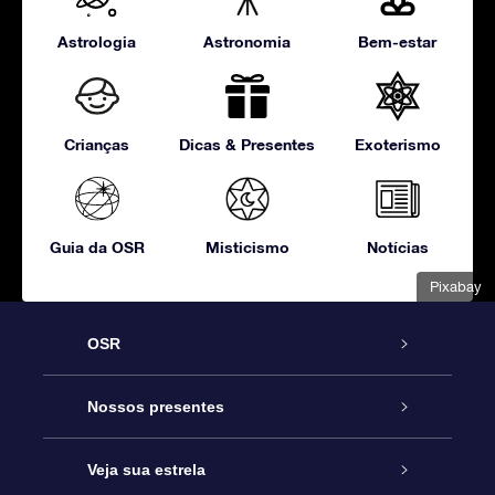
Astrologia
Astronomia
Bem-estar
Crianças
Dicas & Presentes
Exoterismo
Guia da OSR
Misticismo
Notícias
Pixabay
OSR
Serviço
Nossos presentes
Entre em contato conosco
Presente estrelar on-line
Veja sua estrela