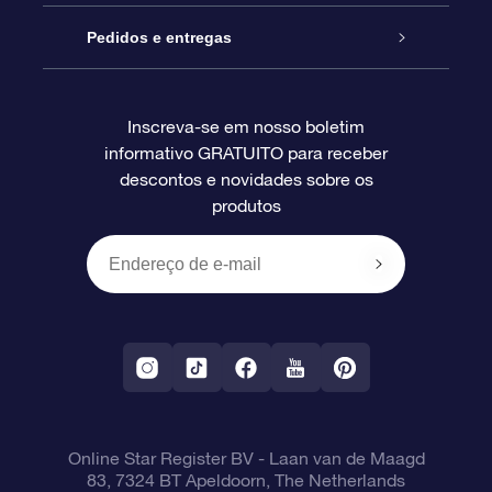
Blog
Pacote de presente da OSR
Star Register
Pedidos e entregas
Perguntas frequentes
Super Star Gift
Aplicativo Localizador de Estrelas da OSR
Login de clientes
Inscreva-se em nosso boletim
informativo GRATUITO para receber
Avaliações
O cartão de presente da OSR
Página estelar personalizada
Informações de pagamento
descontos e novidades sobre os
produtos
Presentes corporativos
Um Milhão de Estrelas
Informações de envio
OSR Starsaver
Política de devolução
Aplicativo RV Fly me to the stars
Constelações
Online Star Register BV
- Laan van de Maagd
83, 7324 BT Apeldoorn, The Netherlands