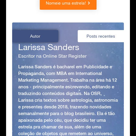
Nomeie uma estrela!
Autor
Posts recentes
Larissa Sanders
Escritor na Online Star Register
Larissa Sanders é bacharel em Publicidade e
Propaganda, com MBA em International
Marketing Management. Trabalha na área há 12
anos - principalmente escrevendo, editando e
traduzindo conteúdos digitais. Na OSR,
Larissa cria textos sobre astrologia, astronomia
e presentes desde 2018, trazendo novidades
semanalmente para o blog brasileiro. Ela é tão
apaixonada pelo céu, que decidiu ter uma
estrela pra chamar de sua, além de uma
coleção de objetos que remetem ao universo,