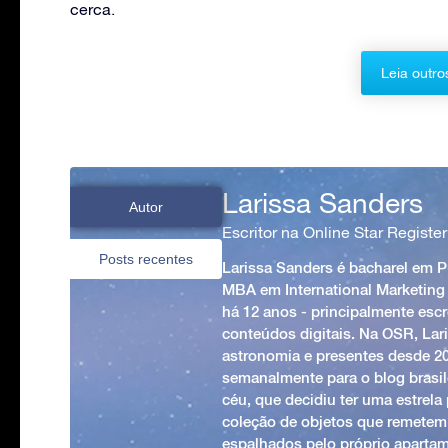
cerca.
Leia outro
Larissa Sanders
Autor
Escritor na Online Star Register
Posts recentes
Larissa Sanders é bacharel em 
MBA em International Marketing
há 12 anos - principalmente esc
conteúdos digitais. Na OSR, Lari
astronomia e presentes desde 2
semanalmente para o blog brasile
céu, que decidiu ter uma estrel
coleção de objetos que remetem
espalhados pelo próprio apartam