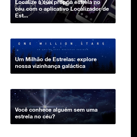
Localize a sua própria estrela no
céu com o aplicativo Localizador de
Est...
Um Milhão de Estrelas: explore
nossa vizinhança galáctica
Você conhece alguém sem uma
estrela no céu?