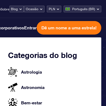
Blog
Ocasião
PLN
Português (BR)
o
Sobre
corporativos
Entrar
Dê um nome a uma estrela!
Categorias do blog
Astrologia
Astronomia
Bem-estar