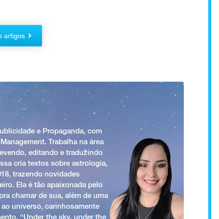
s artigos
Publicidade e Propaganda, com
 Management. Trabalha na área
revendo, editando e traduzindo
ssa cria textos sobre astrologia,
018, trazendo novidades
iro. Ela é tão apaixonada pelo
a pra chamar de sua, além de uma
 ao universo, carinhosamente
ento. “Under the sky, under the