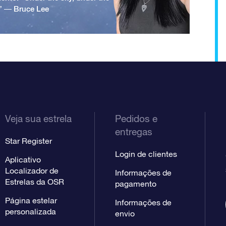
.” ― Bruce Lee
Veja sua estrela
Pedidos e
entregas
Star Register
Login de clientes
Aplicativo
Localizador de
Informações de
Estrelas da OSR
pagamento
Página estelar
Informações de
personalizada
envio