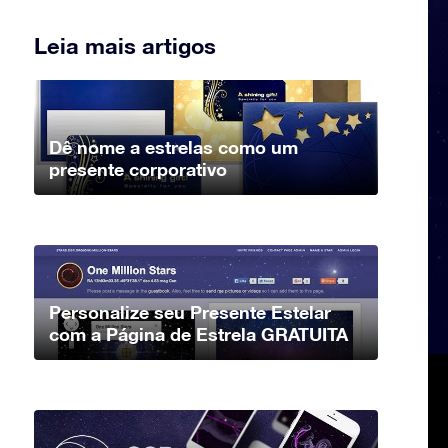
Leia mais artigos
Dê nome a estrelas como um
presente corporativo
Personalize seu Presente Estelar
com a Página de Estrela GRATUITA